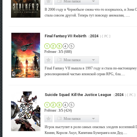
Мои папки
В 2006 году в Чернобыле снова что-то взорвалось, и Зона
стала совсем другой. Теперь тут повсюду аномалии, .....
Final Fantasy VII Rebirth
2024
(
) [ PC ]
Рейтинг:
3/5
(688)
Мои папки
Final Fantasy VII вышла в 1997 году и стала по-настоящему
революционной частью японской серии RPG, бла.....
Suicide Squad: Kill the Justice League
2024
(
) [ PC ]
Рейтинг:
3/5
(424)
Мои папки
Игрок выступит в роли самых опасных злодеев вселенной
Квинн, Короля Акул, Капитана Бумеранга или Дед.....