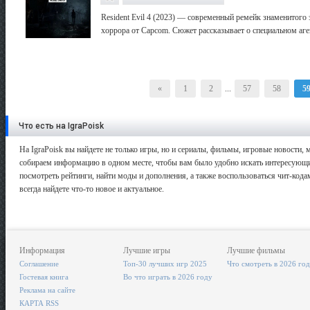
Resident Evil 4 (2023) — современный ремейк знаменитого
хоррора от Capcom. Сюжет рассказывает о специальном агент
«
1
2
...
57
58
5
Что есть на IgraPoisk
На IgraPoisk вы найдете не только игры, но и сериалы, фильмы, игровые новости
собираем информацию в одном месте, чтобы вам было удобно искать интересующий
посмотреть рейтинги, найти моды и дополнения, а также воспользоваться чит-кода
всегда найдете что-то новое и актуальное.
Информация
Лучшие игры
Лучшие фильмы
Соглашение
Топ-30 лучших игр 2025
Что смотреть в 2026 го
Гостевая книга
Во что играть в 2026 году
Реклама на сайте
КАРТА RSS