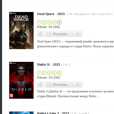
Dead Space
2023
(
) [ PC, PlayStation 5, Xbox Series S/X ]
Рейтинг:
4/5
(460)
Мои папки
Dead Space (2023) — современный ремейк знаменитого нау
фантастического хоррора от студии Motive. Игрок управляет
Diablo IV
2023
(
) [ PC ]
Рейтинг:
5/5
(269)
Мои папки
Diablo 4 (Диабло 4) — это продолжение культового ролево
студии Blizzard. Противостояние между Небес.....
Baldur's Gate 3
2023
(
) [ PC, macOS ]