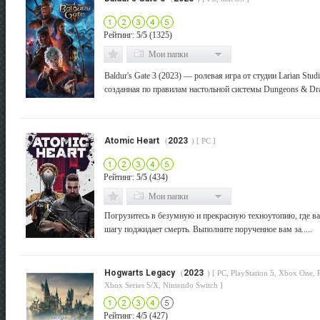
Рейтинг:
5/5
(1325)
Мои папки
Baldur's Gate 3 (2023) — ролевая игра от студии Larian Studi
созданная по правилам настольной системы Dungeons & Drag
Atomic Heart
2023
(
) [ PC ]
Рейтинг:
5/5
(434)
Мои папки
Погрузитесь в безумную и прекрасную техноутопию, где в
шагу поджидает смерть. Выполните порученное вам за.....
Hogwarts Legacy
2023
(
) [ PC, PlayStation 5, Xbox One, P
Xbox Series S/X, Nintendo Switch ]
Рейтинг:
4/5
(427)