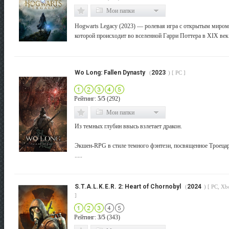
Мои папки
Hogwarts Legacy (2023) — ролевая игра с открытым миром
которой происходит во вселенной Гарри Поттера в XIX век..
Wo Long: Fallen Dynasty
2023
(
) [ PC ]
Рейтинг:
5/5
(292)
Мои папки
Из темных глубин ввысь взлетает дракон.
Экшен-RPG в стиле темного фэнтези, посвященное Троеца
.....
S.T.A.L.K.E.R. 2: Heart of Chornobyl
2024
(
) [ PC, Xb
]
Рейтинг:
3/5
(343)