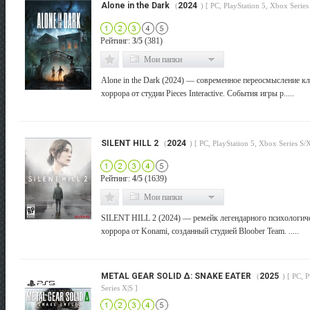
Alone in the Dark
2024
(
) [ PC, PlayStation 5, Xbox Series
Рейтинг:
3/5
(381)
Мои папки
Alone in the Dark (2024) — современное переосмысление кл
хоррора от студии Pieces Interactive. События игры р.....
SILENT HILL 2
2024
(
) [ PC, PlayStation 5, Xbox Series S/X
Рейтинг:
4/5
(1639)
Мои папки
SILENT HILL 2 (2024) — ремейк легендарного психологич
хоррора от Konami, созданный студией Bloober Team. .....
METAL GEAR SOLID Δ: SNAKE EATER
2025
(
) [ PC, 
Series X|S ]