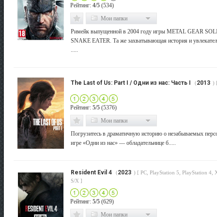
Рейтинг:
4/5
(534)
Мои папки
Римейк выпущенной в 2004 году игры METAL GEAR SOLI
SNAKE EATER. Та же захватывающая история и увлекател
.....
The Last of Us: Part I / Одни из нас: Часть I
2013
(
) 
Рейтинг:
5/5
(5376)
Мои папки
Погрузитесь в драматичную историю о незабываемых перс
игре «Одни из нас» — обладательнице б.....
Resident Evil 4
2023
(
) [ PC, PlayStation 5, PlayStation 4,
S/X ]
Рейтинг:
5/5
(629)
Мои папки