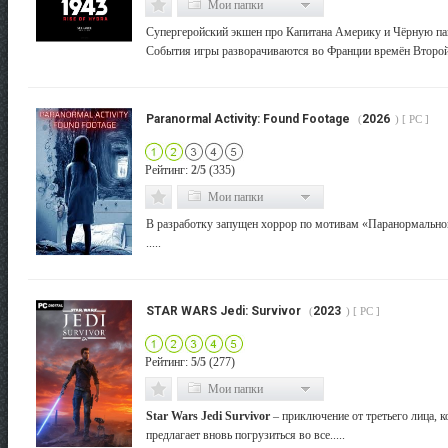
Мои папки
Супергеройский экшен про Капитана Америку и Чёрную па
События игры разворачиваются во Франции времён Второй 
Paranormal Activity: Found Footage
2026
(
) [ PC ]
Рейтинг:
2/5
(335)
Мои папки
В разработку запущен хоррор по мотивам «Паранормально
.....
STAR WARS Jedi: Survivor
2023
(
) [ PC ]
Рейтинг:
5/5
(277)
Мои папки
Star Wars Jedi Survivor
– приключение от третьего лица, к
предлагает вновь погрузиться во все.....