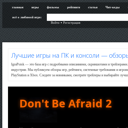
главная
игры
фильмы
рейтинги
статьи
Чит-коды
всё о любимой игре:
Войти
Регистрация
Лучшие игры на ПК и консоли — обзоры
IgraPoisk — это база игр с подробными описаниями, скриншотами и трейлерами.
индустрии. Мы публикуем обзоры игр, рейтинги, системные требования и игро
PlayStation и Xbox. Следите за новинками, смотрите трейлеры и выбирайте лучши
Don't Be Afraid 2