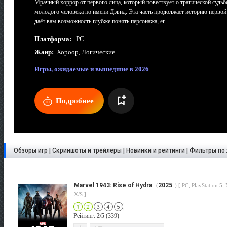
Мрачный хоррор от первого лица, который повествует о трагической судьб
молодого человека по имени Дэвид. Эта часть продолжает историю первой
даёт вам возможность глубже понять персонажа, ег...
Платформа:
PC
Жанр:
Хороор, Логические
Игры, ожидаемые и вышедшие в 2026
Подробнее
Обзоры игр | Скриншоты и трейлеры | Новинки и рейтинги | Фильтры п
Marvel 1943: Rise of Hydra
2025
(
) [ PC, PlayStation 5,
X/S ]
Рейтинг:
2/5
(339)