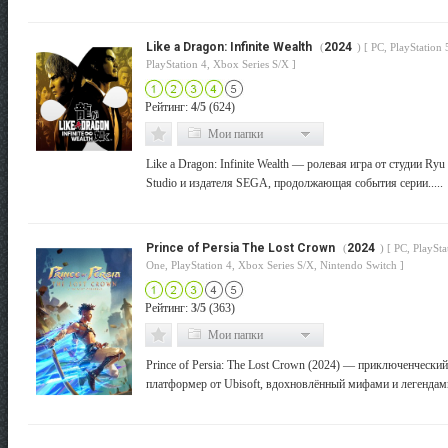
Like a Dragon: Infinite Wealth
2024
(
) [ PC, PlayStation
PlayStation 4, Xbox Series S/X ]
Рейтинг:
4/5
(624)
Мои папки
Like a Dragon: Infinite Wealth — ролевая игра от студии Ry
Studio и издателя SEGA, продолжающая события серии.....
Prince of Persia The Lost Crown
2024
(
) [ PC, PlaySt
One, PlayStation 4, Xbox Series S/X, Nintendo Switch ]
Рейтинг:
3/5
(363)
Мои папки
Prince of Persia: The Lost Crown (2024) — приключенчески
платформер от Ubisoft, вдохновлённый мифами и легендами 