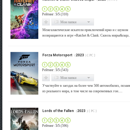
Рейтинг:
5/5
(310)
Мои папки
Межгалактические искатели приключений ярко и с шумом
возвращаются в игре «Ratchet & Clank: Сквозь миры&raqu...
Forza Motorsport
2023
(
) [ PC ]
Рейтинг:
5/5
(543)
Мои папки
Участвуйте в заездах на более чем 500 автомобилях, поза
из реального мира, в том числе на современных гон.....
Lords of the Fallen
2023
(
) [ PC ]
Рейтинг:
5/5
(596)