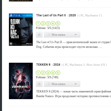
The Last of Us Part II
2020
(
) [ PC, PlayStation 5 ]
Рейтинг:
5/5
(1425)
Мои папки
The Last of Us Part II — приключенческий экшен от студии
Dog. События игры происходят спустя несколько .....
TEKKEN 8
2024
(
) [ PC, PlayStation 5, Xbox Series S/X ]
Рейтинг:
5/5
(749)
Мои папки
TEKKEN 8 (2024) — новая часть знаменитой серии файтин
Bandai Namco. Игра продолжает историю противостояния се