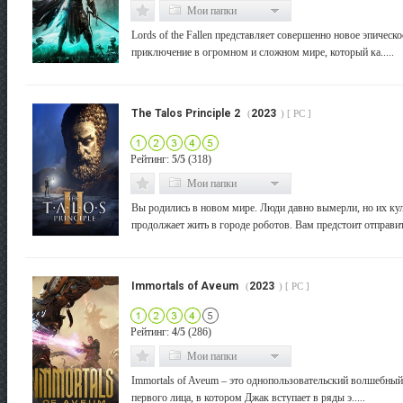
Мои папки
Lords of the Fallen представляет совершенно новое эпическ
приключение в огромном и сложном мире, который ка.....
The Talos Principle 2
2023
(
) [ PC ]
Рейтинг:
5/5
(318)
Мои папки
Вы родились в новом мире. Люди давно вымерли, но их ку
продолжает жить в городе роботов. Вам предстоит отправит.
Immortals of Aveum
2023
(
) [ PC ]
Рейтинг:
4/5
(286)
Мои папки
Immortals of Aveum – это однопользовательский волшебный
первого лица, в котором Джак вступает в ряды э.....