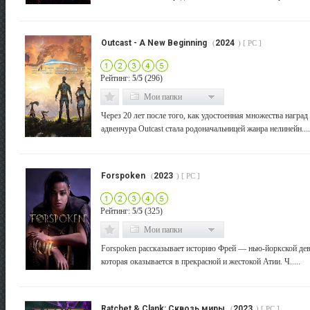
Outcast - A New Beginning
2024
(
) [ PC ]
Рейтинг:
5/5
(296)
Мои папки
Через 20 лет после того, как удостоенная множества наград
адвенчура Outcast стала родоначальницей жанра нелинейн....
Forspoken
2023
(
) [ PC ]
Рейтинг:
5/5
(325)
Мои папки
Forspoken рассказывает историю Фрей — нью-йоркской де
которая оказывается в прекрасной и жестокой Атии. Ч.....
Ratchet & Clank: Сквозь миры
2023
(
) [ PC ]