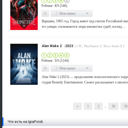
Рейтинг:
4/5
(346)
Мои папки
Варшава, 1905 год. Город живет под гнетом Российской им
его улицах сталкиваются люди множества судеб, взгляд.....
Alan Wake 2
2023
(
) [ PC, PlayStation 5, Xbox Series X ]
Рейтинг:
5/5
(1244)
Мои папки
Alan Wake 2 (2023) — продолжение психологического хорр
студии Remedy Entertainment. Сюжет рассказывает о писателе 
«
1
2
...
58
59
Что есть на IgraPoisk