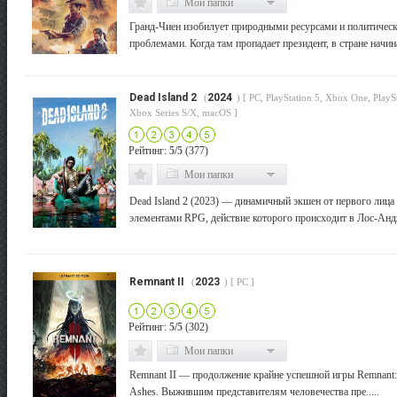
Мои папки
Гранд-Чиен изобилует природными ресурсами и политичес
проблемами. Когда там пропадает президент, в стране начинае
Dead Island 2
2024
(
) [ PC, PlayStation 5, Xbox One, PlaySt
Xbox Series S/X, macOS ]
Рейтинг:
5/5
(377)
Мои папки
Dead Island 2 (2023) — динамичный экшен от первого лица 
элементами RPG, действие которого происходит в Лос-Андже
Remnant II
2023
(
) [ PC ]
Рейтинг:
5/5
(302)
Мои папки
Remnant II — продолжение крайне успешной игры Remnant:
Ashes. Выжившим представителям человечества пре.....