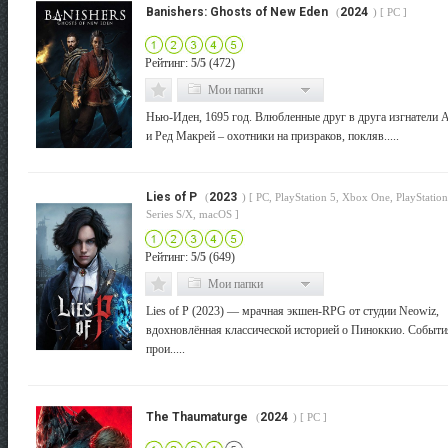
Banishers: Ghosts of New Eden
2024
(
) [ PC ]
Рейтинг:
5/5
(472)
Мои папки
Нью-Иден, 1695 год. Влюбленные друг в друга изгнатели 
и Ред Макрей – охотники на призраков, покляв.....
Lies of P
2023
(
) [ PC, PlayStation 5, Xbox One, PlayStatio
Series S/X, macOS ]
Рейтинг:
5/5
(649)
Мои папки
Lies of P (2023) — мрачная экшен-RPG от студии Neowiz,
вдохновлённая классической историей о Пиноккио. Событи
прои.....
The Thaumaturge
2024
(
) [ PC ]