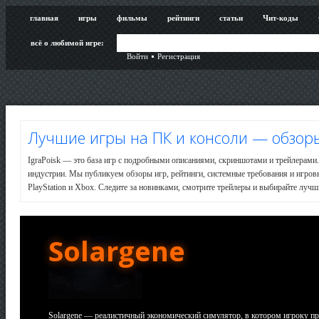
главная
игры
фильмы
рейтинги
статьи
Чит-коды
всё о любимой игре:
Войти
Регистрация
Лучшие игры на ПК и консоли — обзоры
IgraPoisk — это база игр с подробными описаниями, скриншотами и трейлерами.
индустрии. Мы публикуем обзоры игр, рейтинги, системные требования и игро
PlayStation и Xbox. Следите за новинками, смотрите трейлеры и выбирайте лучши
Solargene
Solargene — реалистичный экономический симулятор, в котором игроку пр