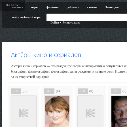
Наверх
главная
игры
фильмы
рейтинги
статьи
Чит-коды
всё о любимой игре:
Войти
Регистрация
Актёры кино и сериалов
Актёры кино и сериалов — это раздел, где собрана информация о популярных и и
биографии, фильмографии, фотографии, даты рождения и лучшие роли. Ищите л
за их творческой карьерой!
0.0
(0)
0.0
(0)
0.0
(0)
0.0
(0)