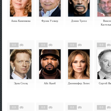
Анна Каменкова
Фрэнк Уэлкер
Дэнни Трехо
Винсе
Кастель
0.0
(0)
0.0
(0)
0.0
(0)
0.0
(0)
Эрик Столц
Айс Кьюб
Дженнифер Лопес
Сергей Як
0.0
(0)
0.0
(0)
0.0
(0)
0.0
(0)