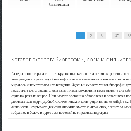
Реа Лест
Аника
Хариш Кханна
Пиюш Ка
Радхакришнан
1
2
3
...
37
3
Каталог актёров: биографии, роли и фильмог
Актёры кино и сериалов — это крупнейший каталог талантливых артистов со все
этом разделе собрана подробная информация о знаменитых и начинающих актёрах
мирового кинематографа и телевидения. Здесь вы сможете узнать биографии арт
посмотреть фотографии, узнать даты и места рождения, а также открыть для се
сериалах разных жанров. Наш каталог постоянно обновляется и пополняется н
данными. Благодаря удобной системе поиска и фильтрации вы легко найдёте актё
активности. Открывайте для себя мир кино вместе с ИграПоиск, следите за кар
избранное и будьте в курсе всех новостей из мира киноиндустрии.