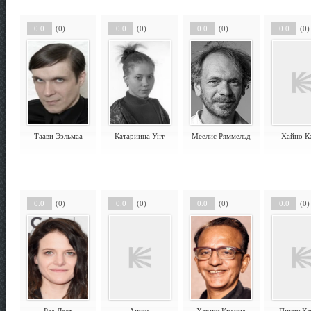
0.0
(0)
0.0
(0)
0.0
(0)
0.0
(0)
Таави Ээльмаа
Катариина Унт
Меелис Ряммельд
Хайно К
0.0
(0)
0.0
(0)
0.0
(0)
0.0
(0)