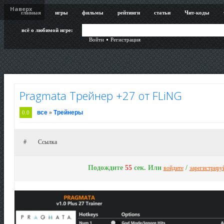
Наверх
главная
игры
фильмы
рейтинги
статьи
Чит-коды
всё о любимой игре:
Войти
Регистрация
Pragmata Трейнер +27 от FLiNG
все
»
Трейнеры
0.0
#
Ссылка
Подождите
53
сек. Или
/
войдите
зарегистриру