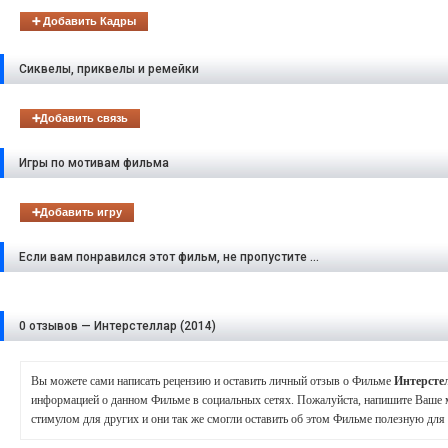
➕ Добавить Кадры
Сиквелы, приквелы и ремейки
➕Добавить связь
Игры по мотивам фильма
➕Добавить игру
Если вам понравился этот фильм, не пропустите ...
0 отзывов — Интерстеллар (2014)
Вы можете сами написать рецензию и оставить личный отзыв о Фильме
Интерсте
информацией о данном Фильме в социальных сетях. Пожалуйста, напишите Ваше 
стимулом для других и они так же смогли оставить об этом Фильме полезную дл