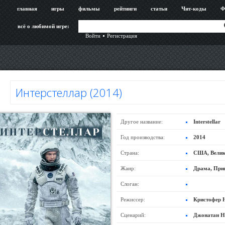
главная
игры
фильмы
рейтинги
статьи
Чит-коды
Ф
всё о любимой игре:
Войти
Регистрация
Интерстеллар (2014)
Другое название:
Interstellar
Год производства:
2014
Страна:
США, Велик
Жанр:
Драма, При
Слоган:
Режиссер:
Кристофер 
Сценарий:
Джонатан Н