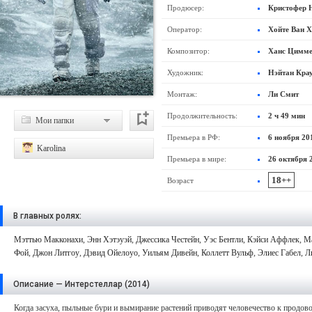
Продюсер:
Кристофер Н
Оператор:
Хойте Ван 
Композитор:
Ханс Цимм
Художник:
Нэйтан Краул
Монтаж:
Ли Смит
Продолжительность:
2 ч 49 мин
Мои папки
Премьера в РФ:
6 ноября 20
Karolina
Премьера в мире:
26 октября 
18++
Возраст
В главных ролях:
Мэттью Макконахи
,
Энн Хэтэуэй
,
Джессика Честейн
,
Уэс Бентли
,
Кэйси Аффлек
,
М
Фой
,
Джон Литгоу
,
Дэвид Ойелоуо
,
Уильям Дивейн
,
Коллетт Вульф
,
Элиес Габел
,
Л
Описание — Интерстеллар (2014)
Когда засуха, пыльные бури и вымирание растений приводят человечество к продово