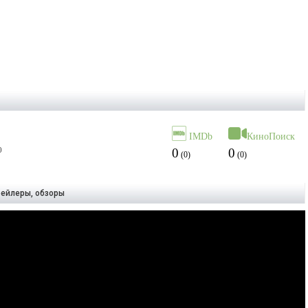
IMDb
КиноПоиск
0
0
0
(
0
)
(
0
)
рейлеры, обзоры