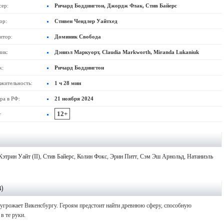
ер:
Ричард Боддингтон, Джордж Флак, Стив Байерс
ор:
Стивен Чендлер Уайтхед
итор:
Доминик Свобода
ик:
Дэниэл Маркуорт, Claudia Markworth, Miranda Lukaniuk
ж:
Ричард Боддингтон
жительность:
1 ч 28 мин
ра в РФ:
21 ноября 2024
12+
т
Кэтрин Уайт (II)
,
Стив Байерс
,
Колин Фокс
,
Эрин Питт
,
Сэм Эш Арнольд
,
Натаниэль
4)
угрожает Викенсбургу. Героям предстоит найти древнюю сферу, способную
в те руки.