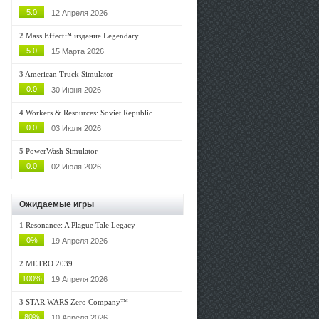
5.0
12 Апреля 2026
2
Mass Effect™ издание Legendary
5.0
15 Марта 2026
3
American Truck Simulator
0.0
30 Июня 2026
4
Workers & Resources: Soviet Republic
0.0
03 Июля 2026
5
PowerWash Simulator
0.0
02 Июля 2026
Ожидаемые игры
1
Resonance: A Plague Tale Legacy
0%
19 Апреля 2026
2
METRO 2039
100%
19 Апреля 2026
3
STAR WARS Zero Company™
80%
10 Апреля 2026