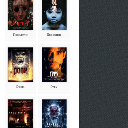
Проклятие
Проклятие
Doom
Гуру