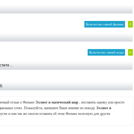
Количество связей фильма
0
Количество связей игры
0
тите ...
4)
 личный отзыв о Фильме
Эллиот и магический шар
, поставить оценку или просто
циальных сетях. Пожалуйста, напишите Ваше мнение по поводу
Эллиот и
угих и они так же смогли оставить об этом Фильме полезную для других