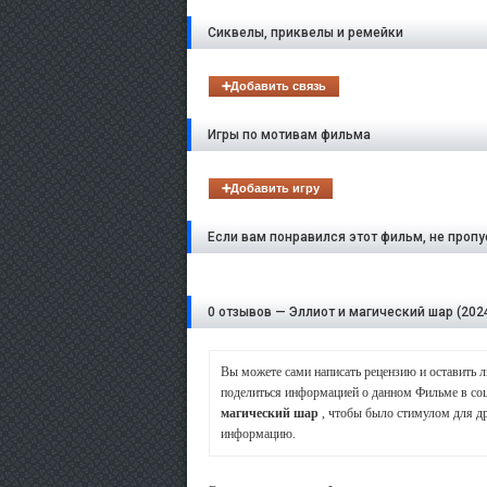
Сиквелы, приквелы и ремейки
➕Добавить связь
Игры по мотивам фильма
➕Добавить игру
Если вам понравился этот фильм, не пропус
0 отзывов — Эллиот и магический шар (202
Вы можете сами написать рецензию и оставить
поделиться информацией о данном Фильме в со
магический шар
, чтобы было стимулом для др
информацию.