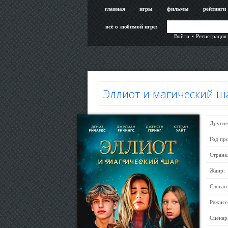
главная
игры
фильмы
рейтинги
всё о любимой игре:
Войти
Регистрация
Эллиот и магический ш
Другое
Год пр
Страна
Жанр:
Слоган
Режисс
Сценар