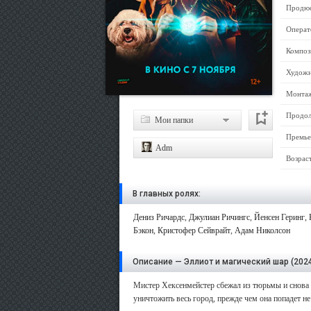
Продюс
Операт
Композ
Художн
Монта
Продол
Мои папки
Премье
Adm
Возрас
В главных ролях:
Дениз Ричардс
,
Джулиан Ричингс
,
Йенсен Геринг
,
Бэкон
,
Кристофер Сейврайт
,
Адам Николсон
Описание — Эллиот и магический шар (202
Мистер Хексенмейстер сбежал из тюрьмы и снова 
уничтожить весь город, прежде чем она попадет не 