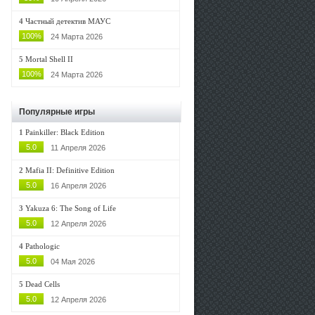
4
Частный детектив МАУС
100%
24 Марта 2026
5
Mortal Shell II
100%
24 Марта 2026
Популярные игры
1
Painkiller: Black Edition
5.0
11 Апреля 2026
2
Mafia II: Definitive Edition
5.0
16 Апреля 2026
3
Yakuza 6: The Song of Life
5.0
12 Апреля 2026
4
Pathologic
5.0
04 Мая 2026
5
Dead Cells
5.0
12 Апреля 2026