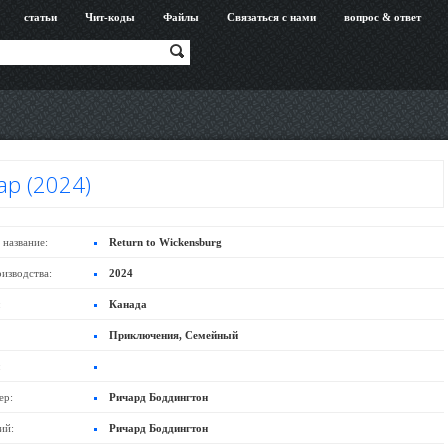
статьи
Чит-коды
Файлы
Связаться с нами
вопрос & ответ
ар (2024)
 название:
Return to Wickensburg
оизводства:
2024
:
Канада
Приключения, Семейный
:
ер:
Ричард Боддингтон
ий:
Ричард Боддингтон