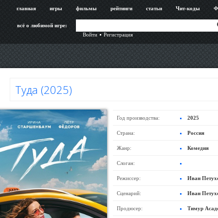
главная
игры
фильмы
рейтинги
статьи
Чит-коды
Ф
всё о любимой игре:
Войти
Регистрация
Туда (2025)
Год производства:
2025
Страна:
Россия
Жанр:
Комедия
Слоган:
Режиссер:
Иван Петух
Сценарий:
Иван Петух
Продюсер:
Тимур Асад