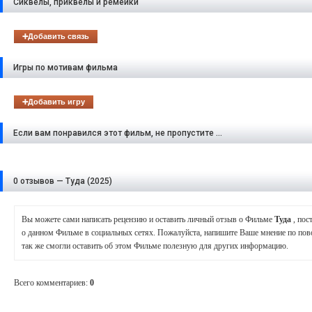
Сиквелы, приквелы и ремейки
➕Добавить связь
Игры по мотивам фильма
➕Добавить игру
Если вам понравился этот фильм, не пропустите ...
0 отзывов — Туда (2025)
Вы можете сами написать рецензию и оставить личный отзыв о Фильме
Туда
, по
о данном Фильме в социальных сетях. Пожалуйста, напишите Ваше мнение по по
так же смогли оставить об этом Фильме полезную для других информацию.
Всего комментариев
:
0