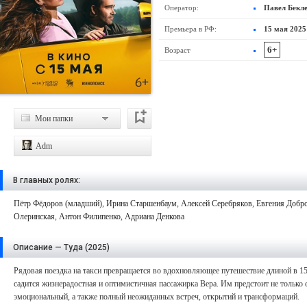
Оператор:
Павел Бекл
Премьера в РФ:
15 мая 2025
6+
Возраст
Мои папки
Adm
В главных ролях:
Пётр Фёдоров (младший)
,
Ирина Старшенбаум
,
Алексей Серебряков
,
Евгения Добр
Олеринская
,
Антон Филипенко
,
Адриана Денкова
Описание — Туда (2025)
Рядовая поездка на такси превращается во вдохновляющее путешествие длиной в 1
садится жизнерадостная и оптимистичная пассажирка Вера. Им предстоит не только 
эмоциональный, а также полный неожиданных встреч, открытий и трансформаций.