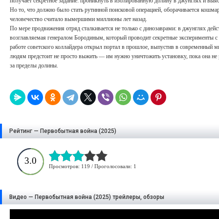
получает секретное задание: проникнуть в изолированную долину в джунглях и выяс
Но то, что должно было стать рутинной поисковой операцией, оборачивается кошма
человечество считало вымершими миллионы лет назад.
По мере продвижения отряд сталкивается не только с динозаврами: в джунглях дейс
возглавляемая генералом Бородиным, который проводит секретные эксперименты с 
работе советского коллайдера открыл портал в прошлое, выпустив в современный м
людям предстоит не просто выжить — им нужно уничтожить установку, пока она не р
за пределы долины.
Рейтинг — Первобытная война (2025)
3.0
Просмотров: 119 / Проголосовали: 1
Видео — Первобытная война (2025) трейлеры, обзоры