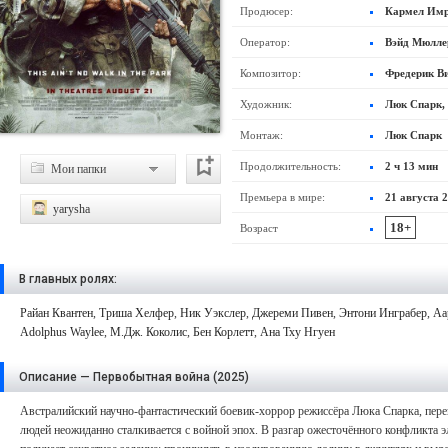
Продюсер:
Кармел Имри
Оператор:
Вэйд Мюлле
Композитор:
Фредерик В
Художник:
Люк Спарк, 
Монтаж:
Люк Спарк
Продолжительность:
2 ч 13 мин
Мои папки
Премьера в мире:
21 августа 
yarysha
18+
Возраст
В главных ролях:
Райан Квантен
,
Триша Хелфер
,
Ник Уэкслер
,
Джереми Пивен
,
Энтони Инграбер
,
Аа
Adolphus Waylee
,
М.Дж. Коколис
,
Бен Корлетт
,
Ана Тху Нгуен
Описание — Первобытная война (2025)
Австралийский научно-фантастический боевик-хоррор режиссёра Люка Спарка, перен
людей неожиданно сталкивается с войной эпох. В разгар ожесточённого конфликта