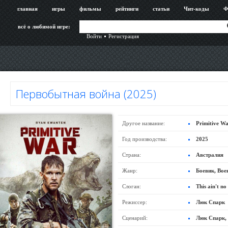
главная
игры
фильмы
рейтинги
статьи
Чит-коды
Ф
всё о любимой игре:
Войти
Регистрация
Первобытная война (2025)
Другое название:
Primitive W
Год производства:
2025
Страна:
Австралия
Жанр:
Боевик, Во
Слоган:
This ain't no
Режиссер:
Люк Спарк
Сценарий:
Люк Спарк,