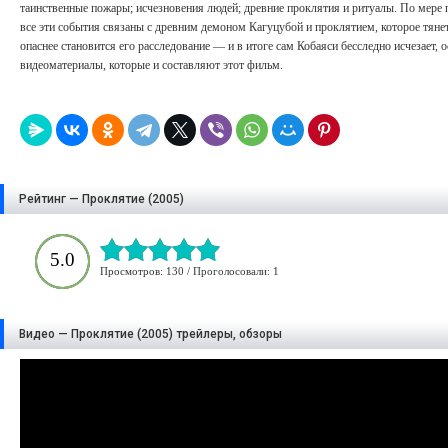
таинственные пожары; исчезновения людей; древние проклятия и ритуалы. По мере 
все эти события связаны с древним демоном Кагуцубой и проклятием, которое тянет
опаснее становится его расследование — и в итоге сам Кобаяси бесследно исчезает, 
видеоматериалы, которые и составляют этот фильм.
Рейтинг — Проклятие (2005)
5.0
Просмотров: 130 / Проголосовали: 1
Видео — Проклятие (2005) трейлеры, обзоры