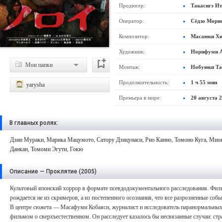
Продюсер:
Такасигэ Ит
Оператор:
Сёдзо Мори
Композитор:
Масаюки Х
Художник:
Норифуми А
Мои папки
Монтаж:
Нобуюки Та
Продолжительность:
1 ч 55 мин
yarysha
Премьера в мире:
20 августа 
В главных ролях:
Дзин Мураки
,
Марика Мацумото
,
Сатору Дзицунаси
,
Рио Канно
,
Томоно Куга
,
Миок
Данкан
,
Томоми Эгути
,
Гокю
Описание — Проклятие (2005)
Культовый японский хоррор в формате псевдодокументального расследования. Фильм
рождается не из скримеров, а из постепенного осознания, что все разрозненные со
В центре сюжета — Масафуми Кобаяси, журналист и исследователь паранормальных
фильмом о сверхъестественном. Он расследует казалось бы несвязанные случаи: ст