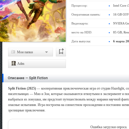
Процессор:
Intel Core
Оперативная память:
16 GB ОЗУ
Видеокарта:
NVIDIA Ge
место на HDD:
85 GB; Reso
High
Дата выпуска:
6 марта 2
Мои папки
Adm
Описание — Split Fiction
Split Fiction (2025)
— кооперативная приключенческая игра от студии Hazelight, со
писательницах — Мио и Зои, которые оказываются втянутыми в эксперимент и по
выбраться из ловушки, им предстоит путешествовать между мирами научной фанта
опасные испытания. Игра построена на совместном прохождении и постоянно меня
зрелищные приключения.
Ошибка загрузки опроса.