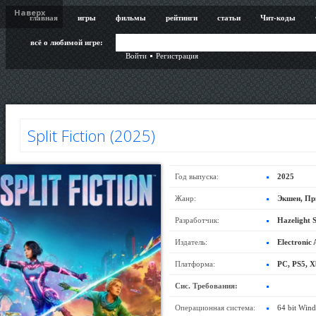
Наверх
главная
игры
фильмы
рейтинги
статьи
Чит-коды
всё о любимой игре:
Войти
Регистрация
Split Fiction (2025)
Год выпуска:
2025
Жанр:
Экшен, Пр
Разработчик:
Hazelight S
Издатель:
Electronic 
Платформа:
PC, PS5, X
Сис. Требования:
Операционная система:
64 bit Win