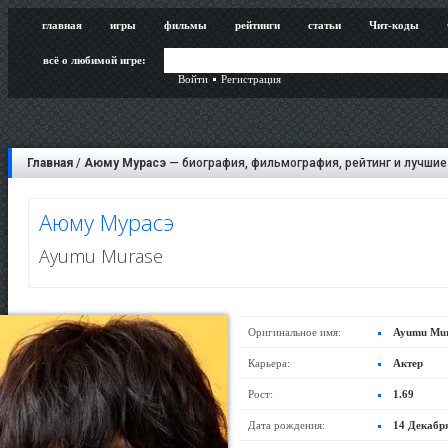
главная
игры
фильмы
рейтинги
статьи
Чит-коды
всё о любимой игре:
Войти
Регистрация
Главная
/
Аюму Мурасэ
— биография, фильмография, рейтинг и лучшие
Аюму Мурасэ
Ayumu Murase
Оригинальное имя:
Ayumu Mur
Карьера:
Актер
Рост:
1.69
Дата рождения:
14 Декабр