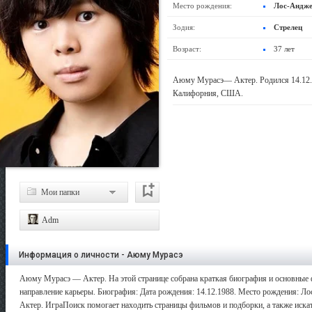
Место рождения:
Лос-Андже
Зодия:
Стрелец
Возраст:
37 лет
Аюму Мурасэ— Актер. Родился 14.12.1
Калифорния, США.
Мои папки
Adm
Информация о личности - Аюму Мурасэ
Аюму Мурасэ — Актер. На этой странице собрана краткая биография и основные ф
направление карьеры. Биография: Дата рождения: 14.12.1988. Место рождения: Ло
Актер. ИграПоиск помогает находить страницы фильмов и подборки, а также искат