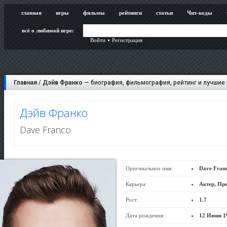
главная
игры
фильмы
рейтинги
статьи
Чит-коды
всё о любимой игре:
Войти
Регистрация
Главная
/
Дэйв Франко
— биография, фильмография, рейтинг и лучшие
Дэйв Франко
Dave Franco
Оригинальное имя:
Dave Fran
Карьера:
Актер, Пр
Рост:
1.7
Дата рождения:
12 Июня 1