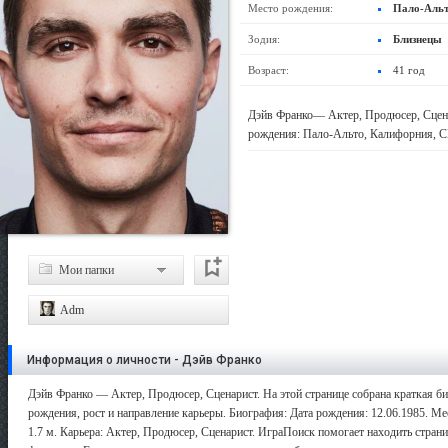
Место рождения:
Пало-Аль
Зодия:
Близнецы
Возраст:
41 год
Дэйв Франко— Актер, Продюсер, Сценар
рождения: Пало-Альто, Калифорния, 
Мои папки
Adm
Информация о личности - Дэйв Франко
Дэйв Франко — Актер, Продюсер, Сценарист. На этой странице собрана краткая б
рождения, рост и направление карьеры. Биография: Дата рождения: 12.06.1985. 
1.7 м. Карьера: Актер, Продюсер, Сценарист. ИграПоиск помогает находить страни