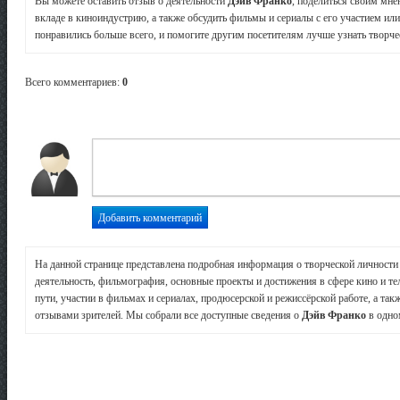
Вы можете оставить отзыв о деятельности
Дэйв Франко
, поделиться своим мне
вкладе в киноиндустрию, а также обсудить фильмы и сериалы с его участием или
понравились больше всего, и помогите другим посетителям лучше узнать творчес
Всего комментариев
:
0
На данной странице представлена подробная информация о творческой личност
деятельность, фильмография, основные проекты и достижения в сфере кино и те
пути, участии в фильмах и сериалах, продюсерской и режиссёрской работе, а так
отзывами зрителей. Мы собрали все доступные сведения о
Дэйв Франко
в одно