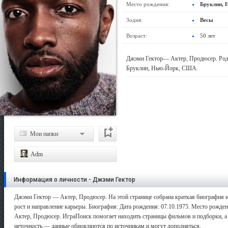
Место рождения:
Бруклин,
Зодия:
Весы
Возраст:
50 лет
Джэми Гектор— Актер, Продюсер. Роди
Бруклин, Нью-Йорк, США.
Мои папки
Adm
Информация о личности - Джэми Гектор
Джэми Гектор — Актер, Продюсер. На этой странице собрана краткая биография и
рост и направление карьеры. Биография: Дата рождения: 07.10.1975. Место рожде
Актер, Продюсер. ИграПоиск помогает находить страницы фильмов и подборки, а 
неточность — данные обновляются по источникам и могут дополняться.