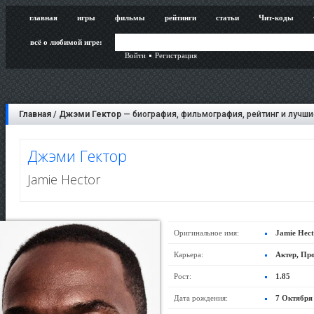
главная
игры
фильмы
рейтинги
статьи
Чит-коды
всё о любимой игре:
Войти
Регистрация
Главная
/
Джэми Гектор
— биография, фильмография, рейтинг и лучши
Джэми Гектор
Jamie Hector
Оригинальное имя:
Jamie Hect
Карьера:
Актер, Пр
Рост:
1.85
Дата рождения:
7 Октября