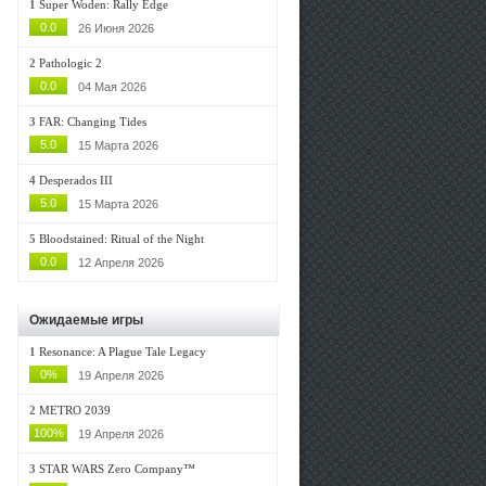
1
Super Woden: Rally Edge
0.0
26 Июня 2026
2
Pathologic 2
0.0
04 Мая 2026
3
FAR: Changing Tides
5.0
15 Марта 2026
4
Desperados III
5.0
15 Марта 2026
5
Bloodstained: Ritual of the Night
0.0
12 Апреля 2026
Ожидаемые игры
1
Resonance: A Plague Tale Legacy
0%
19 Апреля 2026
2
METRO 2039
100%
19 Апреля 2026
3
STAR WARS Zero Company™