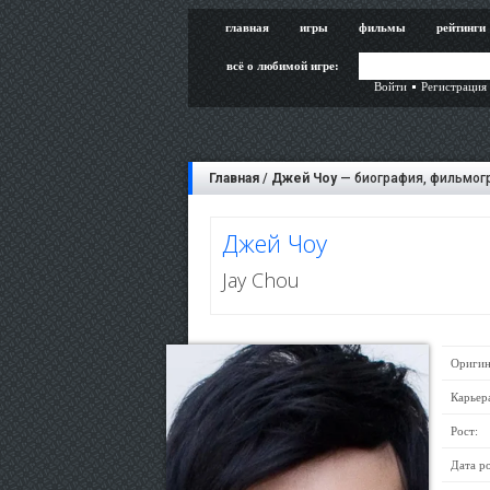
главная
игры
фильмы
рейтинги
всё о любимой игре:
Войти
Регистрация
Главная
/
Джей Чоу
— биография, фильмогр
Джей Чоу
Jay Chou
Оригин
Карьер
Рост:
Дата р