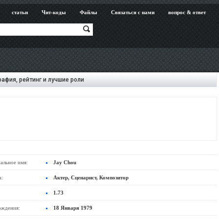
статьи
Чит-коды
Файлы
Связаться с нами
вопрос & ответ
афия, рейтинг и лучшие роли
альное имя:
Jay Chou
а:
Актер, Сценарист, Композитор
1.73
ождения:
18 Января 1979