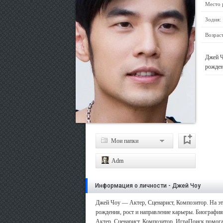
Место 
Зодия:
Возраст
Джей Ч
рожден
Мои папки
Adm
Информация о личности - Джей Чоу
Джей Чоу — Актер, Сценарист, Композитор. На эт
рождения, рост и направление карьеры. Биография:
Актер, Сценарист, Композитор. ИграПоиск помогае