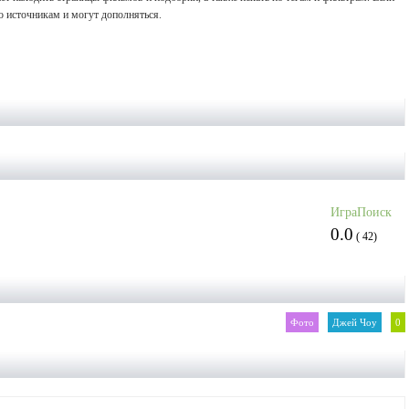
 источникам и могут дополняться.
ИграПоиск
0.0
(
42
)
Фото
Джей Чоу
0