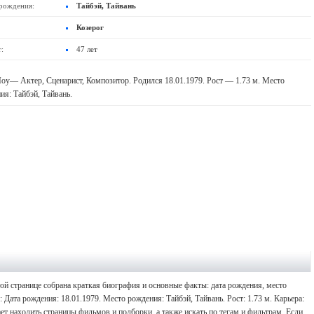
рождения:
Тайбэй, Тайвань
Козерог
:
47 лет
оу— Актер, Сценарист, Композитор. Родился 18.01.1979. Рост — 1.73 м. Место
ия: Тайбэй, Тайвань.
ой странице собрана краткая биография и основные факты: дата рождения, место
 Дата рождения: 18.01.1979. Место рождения: Тайбэй, Тайвань. Рост: 1.73 м. Карьера:
т находить страницы фильмов и подборки, а также искать по тегам и фильтрам. Если