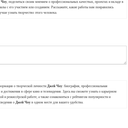
 Чоу
, поделиться своим мнением о профессиональных качествах, проектах и вкладе в
алы с его участием или созданием. Расскажите, какие работы вам понравились
учше узнать творчество этого человека.
формация о творческой личности
Джей Чоу
: биография, профессиональная
и достижения в сфере кино и телевидения. Здесь вы сможете узнать о карьерном
ой и режиссёрской работе, а также ознакомиться с рейтингом популярности и
сведения о
Джей Чоу
в одном месте для вашего удобства.