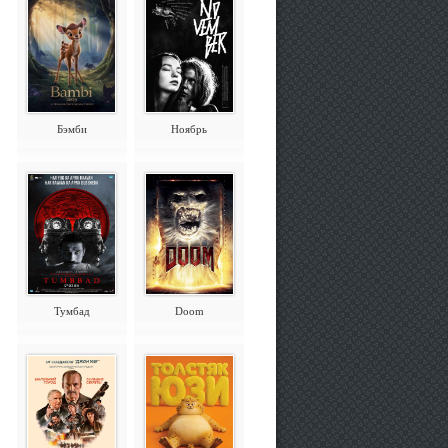
Бэмби
Ноябрь
Тумбад
Doom