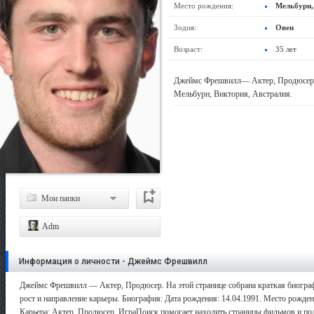
Место рождения:
Мельбурн,
Зодия:
Овен
Возраст:
35 лет
Джеймс Фрешвилл— Актер, Продюсер. Р
Мельбурн, Виктория, Австралия.
Мои папки
Adm
Информация о личности - Джеймс Фрешвилл
Джеймс Фрешвилл — Актер, Продюсер. На этой странице собрана краткая биограф
рост и направление карьеры. Биография: Дата рождения: 14.04.1991. Место рожден
Карьера: Актер, Продюсер. ИграПоиск помогает находить страницы фильмов и подб