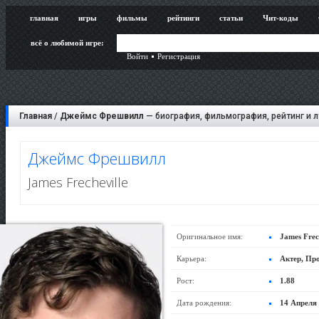
главная
игры
фильмы
рейтинги
статьи
Чит-коды
всё о любимой игре:
Войти
Регистрация
Главная
/
Джеймс Фрешвилл
— биография, фильмография, рейтинг и 
Джеймс Фрешвилл
James Frecheville
Оригинальное имя:
James Frec
Карьера:
Актер, Пр
Рост:
1.88
Дата рождения:
14 Апреля