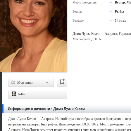
Место рождения:
Вустер, М
Зодия:
Рыбы
Возраст:
54 года
Джин Луиза Келли— Актриса. Родился 0
Массачусетс, США.
Мои папки
Adm
Информация о личности - Джин Луиза Келли
Джин Луиза Келли — Актриса. На этой странице собрана краткая биография и осно
направление карьеры. Биография: Дата рождения: 09.03.1972. Место рождения: Вус
Актриса. ИграПоиск помогает находить страницы фильмов и подборки, а также иск