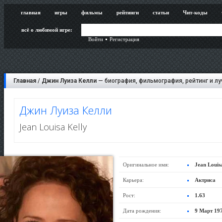
главная
игры
фильмы
рейтинги
статьи
Чит-коды
всё о любимой игре:
Войти
Регистрация
Главная
/
Джин Луиза Келли
— биография, фильмография, рейтинг и л
Джин Луиза Келли
Jean Louisa Kelly
Оригинальное имя:
Jean Louis
Карьера:
Актриса
Рост:
1.63
Дата рождения:
9 Март 19