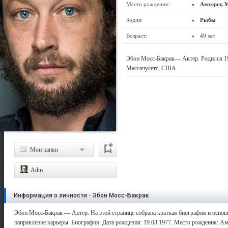
Место рождения:
Амхерст, 
Зодия:
Рыбы
Возраст:
49 лет
Эбон Мосс-Бакрак— Актер. Родился 19
Массачусетс, США.
Мои папки
Adm
Информация о личности - Эбон Мосс-Бакрак
Эбон Мосс-Бакрак — Актер. На этой странице собрана краткая биография и основн
направление карьеры. Биография: Дата рождения: 19.03.1977. Место рождения: Амх