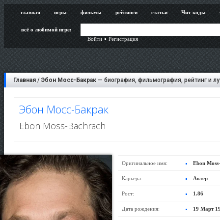
главная
игры
фильмы
рейтинги
статьи
Чит-коды
всё о любимой игре:
Войти
Регистрация
Главная
/
Эбон Мосс-Бакрак
— биография, фильмография, рейтинг и л
Эбон Мосс-Бакрак
Ebon Moss-Bachrach
Оригинальное имя:
Ebon Moss
Карьера:
Актер
Рост:
1.86
Дата рождения:
19 Март 1