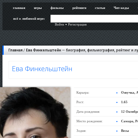
главная
игры
фильмы
рейтинги
статьи
Чит-коды
всё о любимой игре:
Войти
Регистрация
Главная
/
Ева Финкельштейн
— биография, фильмография, рейтинг и л
Ева Финкельштейн
Карьера:
Озвучка, 
Рост:
1.65
Дата рождения:
12 Октябр
Место рождения:
Самара, Р
Зодия:
Весы