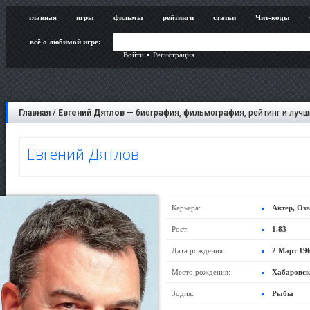
главная
игры
фильмы
рейтинги
статьи
Чит-коды
всё о любимой игре:
Войти
Регистрация
Главная
/
Евгений Дятлов
— биография, фильмография, рейтинг и лучш
Евгений Дятлов
Карьера:
Актер, Оз
Рост:
1.83
Дата рождения:
2 Март 19
Место рождения:
Хабаровск
Зодия:
Рыбы