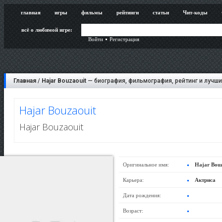
главная
игры
фильмы
рейтинги
статьи
Чит-коды
всё о любимой игре:
Войти
Регистрация
Главная
/
Hajar Bouzaouit
— биография, фильмография, рейтинг и лучши
Hajar Bouzaouit
Hajar Bouzaouit
Оригинальное имя:
Hajar Bouz
Карьера:
Актриса
Дата рождения:
Возраст: