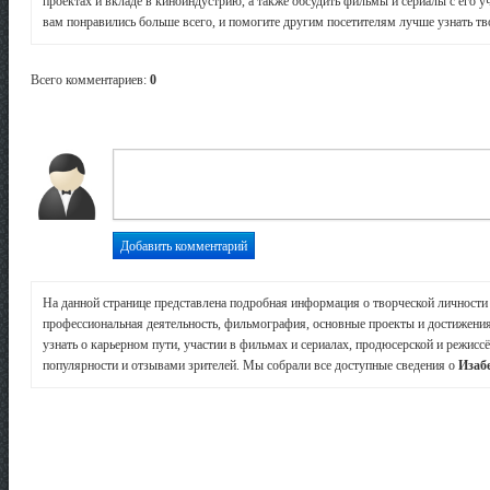
проектах и вкладе в киноиндустрию, а также обсудить фильмы и сериалы с его у
вам понравились больше всего, и помогите другим посетителям лучше узнать тв
Всего комментариев
:
0
На данной странице представлена подробная информация о творческой личност
профессиональная деятельность, фильмография, основные проекты и достижения 
узнать о карьерном пути, участии в фильмах и сериалах, продюсерской и режиссё
популярности и отзывами зрителей. Мы собрали все доступные сведения о
Изаб