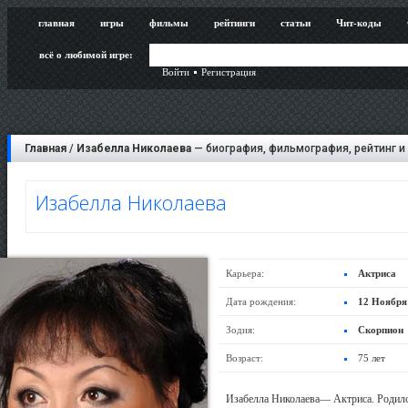
главная
игры
фильмы
рейтинги
статьи
Чит-коды
всё о любимой игре:
Войти
Регистрация
Главная
/
Изабелла Николаева
— биография, фильмография, рейтинг и
Изабелла Николаева
Карьера:
Актриса
Дата рождения:
12 Ноября
Зодия:
Скорпион
Возраст:
75 лет
Изабелла Николаева— Актриса. Родился