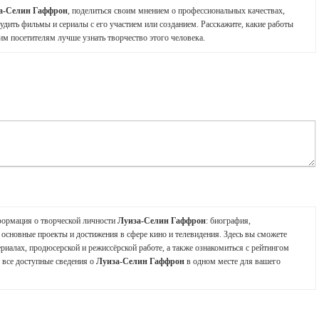
а-Селин Гаффрон
, поделиться своим мнением о профессиональных качествах,
судить фильмы и сериалы с его участием или созданием. Расскажите, какие работы
им посетителям лучше узнать творчество этого человека.
формация о творческой личности
Луиза-Селин Гаффрон
: биография,
 основные проекты и достижения в сфере кино и телевидения. Здесь вы сможете
ериалах, продюсерской и режиссёрской работе, а также ознакомиться с рейтингом
 все доступные сведения о
Луиза-Селин Гаффрон
в одном месте для вашего