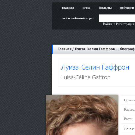
главная
игры
фильмы
рейтинги
всё о любимой игре:
Войти
Регистрация
Главная
/
Луиза-Селин Гаффрон
— биографи
Луиза-Селин Гаффрон
Luisa-Céline Gaffron
Оригин
Карьер
Рост:
Дата р