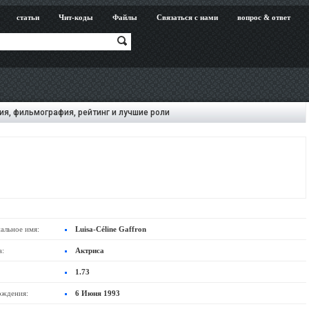
статьи
Чит-коды
Файлы
Связаться с нами
вопрос & ответ
я, фильмография, рейтинг и лучшие роли
альное имя:
Luisa-Céline Gaffron
а:
Актриса
1.73
ождения:
6 Июня 1993