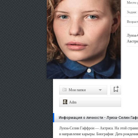
Место 
Зодия:
Возраст
Луиза-
Австри
Мои папки
Adm
Информация о личности - Луиза-Селин Га
Луиза-Селин Гаффрон — Актриса. На этой страниц
и направление карьеры. Биография: Дата рождения: