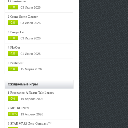
1
Ghostrunner
0.0
03 Июля 2026
2
Crime Scene Cleaner
0.0
03 Июля 2026
3
Bongo Cat
0.0
03 Июля 2026
4
FlatOut
4.0
01 Июля 2026
5
Pentiment
5.0
15 Марта 2026
Ожидаемые игры
1
Resonance: A Plague Tale Legacy
0%
19 Апреля 2026
2
METRO 2039
100%
19 Апреля 2026
3
STAR WARS Zero Company™