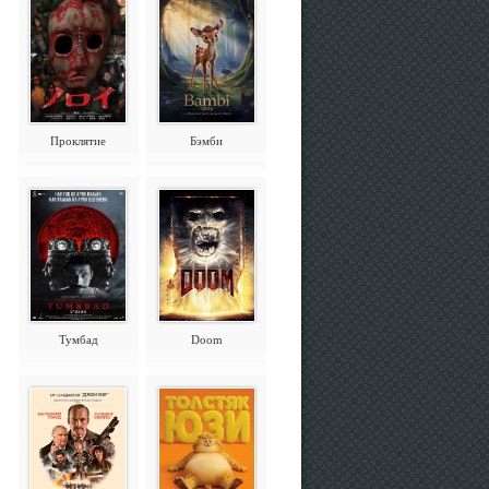
Проклятие
Бэмби
Тумбад
Doom