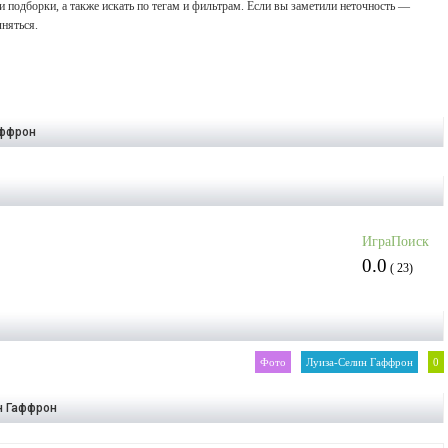
 подборки, а также искать по тегам и фильтрам. Если вы заметили неточность —
няться.
аффрон
ИграПоиск
0.0
(
23
)
Фото
Луиза-Селин Гаффрон
0
н Гаффрон