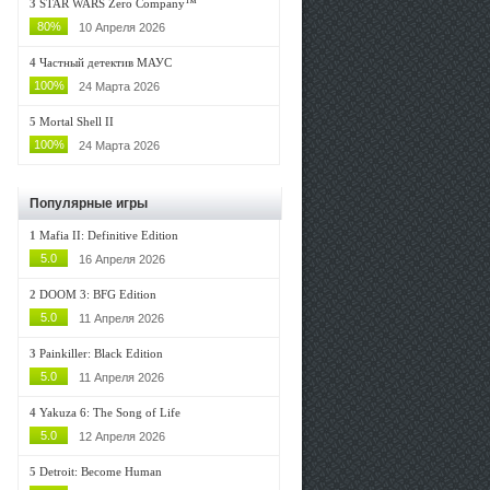
3
STAR WARS Zero Company™
80%
10 Апреля 2026
4
Частный детектив МАУС
100%
24 Марта 2026
5
Mortal Shell II
100%
24 Марта 2026
Популярные игры
1
Mafia II: Definitive Edition
5.0
16 Апреля 2026
2
DOOM 3: BFG Edition
5.0
11 Апреля 2026
3
Painkiller: Black Edition
5.0
11 Апреля 2026
4
Yakuza 6: The Song of Life
5.0
12 Апреля 2026
5
Detroit: Become Human