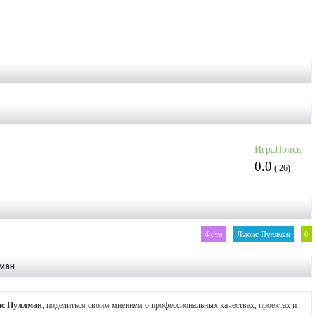
ИграПоиск
0.0
(
26
)
Фото
Льюис Пуллман
0
лман
с Пуллман
, поделиться своим мнением о профессиональных качествах, проектах и