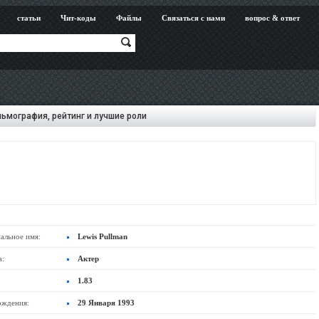
статьи
Чит-коды
Файлы
Связаться с нами
вопрос & ответ
ьмография, рейтинг и лучшие роли
альное имя:
Lewis Pullman
а:
Актер
1.83
ождения:
29 Января 1993