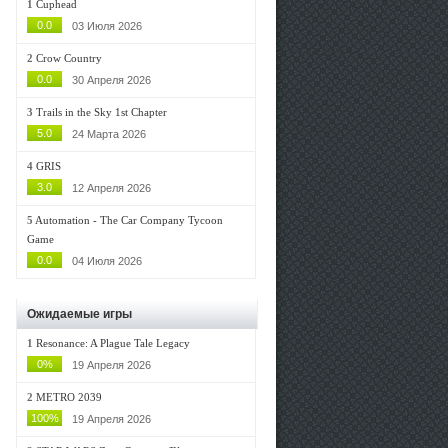
1
Cuphead
0.0
03 Июля 2026
2
Crow Country
0.0
30 Апреля 2026
3
Trails in the Sky 1st Chapter
5.0
24 Марта 2026
4
GRIS
3.0
12 Апреля 2026
5
Automation - The Car Company Tycoon
Game
0.0
04 Июля 2026
Ожидаемые игры
1
Resonance: A Plague Tale Legacy
0%
19 Апреля 2026
2
METRO 2039
100%
19 Апреля 2026