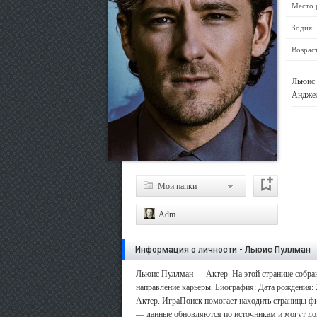
Место 
Зодия:
Возраст
Льюис 
Андже
Мои папки
Adm
Информация о личности - Льюис Пуллман
Льюис Пуллман — Актер. На этой странице собран
направление карьеры. Биография: Дата рождения: 
Актер. ИграПоиск помогает находить страницы фил
— данные обновляются по источникам и могут до