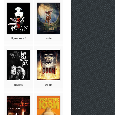
Проклятие 2
Бэмби
Ноябрь
Doom