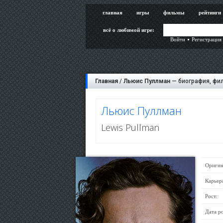
главная
игры
фильмы
рейтинги
всё о любимой игре:
Войти
Регистрация
Главная
/
Льюис Пуллман
— биография, фил
Льюис Пуллман
Lewis Pullman
Оригин
Карьер
Рост:
Дата р