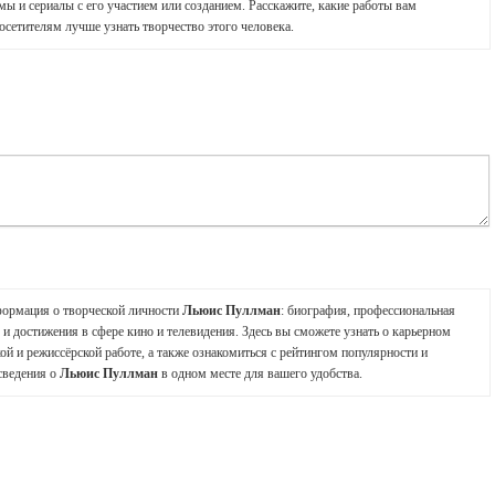
мы и сериалы с его участием или созданием. Расскажите, какие работы вам
осетителям лучше узнать творчество этого человека.
формация о творческой личности
Льюис Пуллман
: биография, профессиональная
и достижения в сфере кино и телевидения. Здесь вы сможете узнать о карьерном
ой и режиссёрской работе, а также ознакомиться с рейтингом популярности и
сведения о
Льюис Пуллман
в одном месте для вашего удобства.