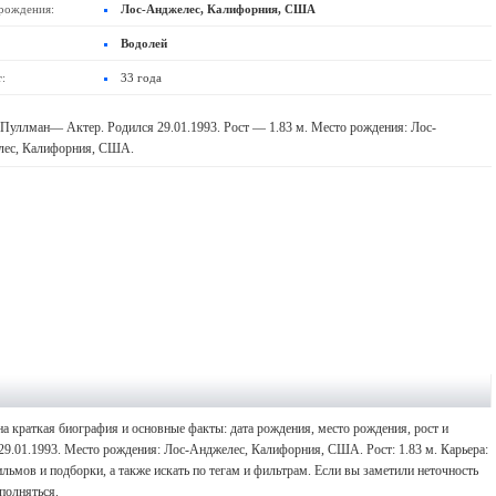
рождения:
Лос-Анджелес, Калифорния, США
Водолей
:
33 года
Пуллман— Актер. Родился 29.01.1993. Рост — 1.83 м. Место рождения: Лос-
лес, Калифорния, США.
а краткая биография и основные факты: дата рождения, место рождения, рост и
29.01.1993. Место рождения: Лос-Анджелес, Калифорния, США. Рост: 1.83 м. Карьера:
ьмов и подборки, а также искать по тегам и фильтрам. Если вы заметили неточность
полняться.