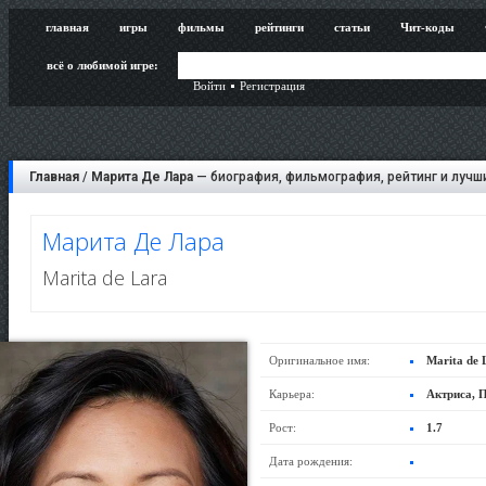
главная
игры
фильмы
рейтинги
статьи
Чит-коды
всё о любимой игре:
Войти
Регистрация
Главная
/
Марита Де Лара
— биография, фильмография, рейтинг и лучш
Марита Де Лара
Marita de Lara
Оригинальное имя:
Marita de 
Карьера:
Актриса, 
Рост:
1.7
Дата рождения: