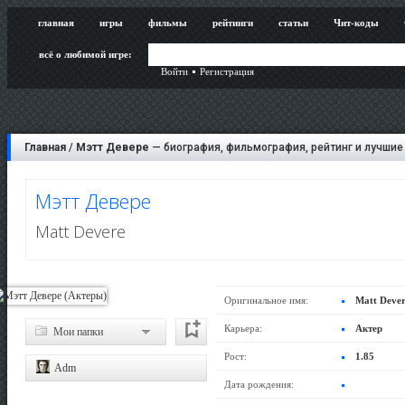
главная
игры
фильмы
рейтинги
статьи
Чит-коды
всё о любимой игре:
Войти
Регистрация
Главная
/
Мэтт Девере
— биография, фильмография, рейтинг и лучшие
Мэтт Девере
Matt Devere
Оригинальное имя:
Matt Deve
Карьера:
Актер
Мои папки
Рост:
1.85
Adm
Дата рождения: