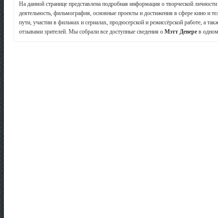
На данной странице представлена подробная информация о творческой личност
деятельность, фильмография, основные проекты и достижения в сфере кино и те
пути, участии в фильмах и сериалах, продюсерской и режиссёрской работе, а так
отзывами зрителей. Мы собрали все доступные сведения о
Мэтт Девере
в одном