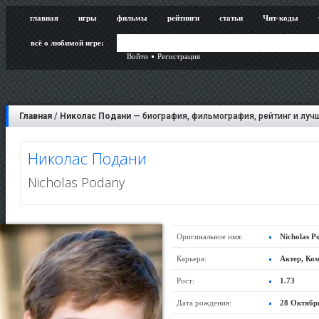
главная
игры
фильмы
рейтинги
статьи
Чит-коды
всё о любимой игре:
Войти
Регистрация
Главная
/
Николас Подани
— биография, фильмография, рейтинг и луч
Николас Подани
Nicholas Podany
Оригинальное имя:
Nicholas P
Карьера:
Актер, Ко
Рост:
1.73
Дата рождения:
28 Октябр