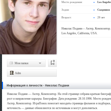
Место рождения:
Los Angeles
Зодия:
Скорпион
Возраст:
29 лет
Николас Подани— Актер, Композитор. 
Los Angeles, California, USA.
Мои папки
Adm
Информация о личности - Николас Подани
Николас Подани — Актер, Композитор. На этой странице собрана краткая биограф
рост и направление карьеры. Биография: Дата рождения: 28.10.1996. Место рождения
Актер, Композитор. ИграПоиск помогает находить страницы фильмов и подборки, а
неточность — данные обновляются по источникам и могут дополняться.