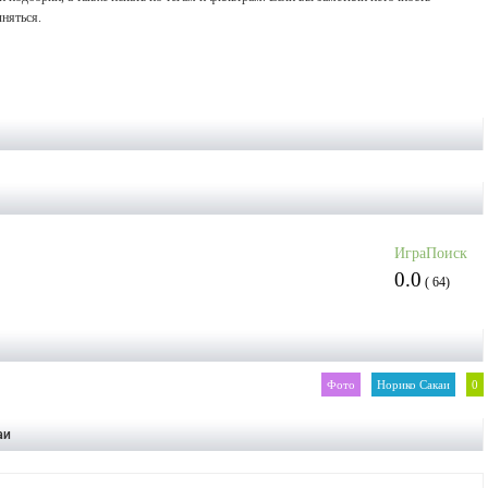
няться.
ИграПоиск
0.0
(
64
)
Фото
Норико Сакаи
0
аи