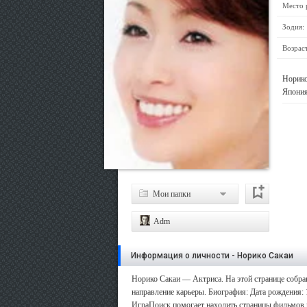
Место 
Зодия:
Возраст
Норико
Япония
Мои папки
Adm
Информация о личности - Норико Сакаи
Норико Сакаи — Актриса. На этой странице собран
направление карьеры. Биография: Дата рождения: 1
ИграПоиск помогает находить страницы фильмов и