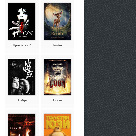
Проклятие 2
Бэмби
Ноябрь
Doom