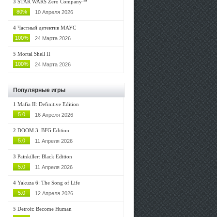
3
STAR WARS Zero Company™
80%
10 Апреля 2026
4
Частный детектив МАУС
100%
24 Марта 2026
5
Mortal Shell II
100%
24 Марта 2026
Популярные игры
1
Mafia II: Definitive Edition
5.0
16 Апреля 2026
2
DOOM 3: BFG Edition
5.0
11 Апреля 2026
3
Painkiller: Black Edition
5.0
11 Апреля 2026
4
Yakuza 6: The Song of Life
5.0
12 Апреля 2026
5
Detroit: Become Human