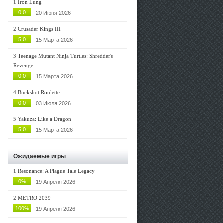
1
Iron Lung
0.0
20 Июня 2026
2
Crusader Kings III
5.0
15 Марта 2026
3
Teenage Mutant Ninja Turtles: Shredder's
Revenge
0.0
15 Марта 2026
4
Buckshot Roulette
0.0
03 Июля 2026
5
Yakuza: Like a Dragon
5.0
15 Марта 2026
Ожидаемые игры
1
Resonance: A Plague Tale Legacy
0%
19 Апреля 2026
2
METRO 2039
100%
19 Апреля 2026