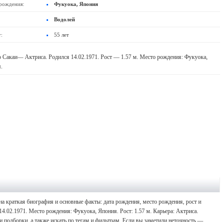
рождения:
Фукуока, Япония
Водолей
:
55 лет
 Сакаи— Актриса. Родился 14.02.1971. Рост — 1.57 м. Место рождения: Фукуока,
.
а краткая биография и основные факты: дата рождения, место рождения, рост и
4.02.1971. Место рождения: Фукуока, Япония. Рост: 1.57 м. Карьера: Актриса.
 подборки, а также искать по тегам и фильтрам. Если вы заметили неточность —