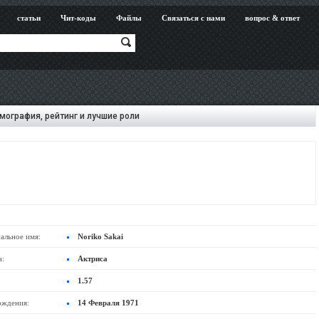
статьи
Чит-коды
Файлы
Связаться с нами
вопрос & ответ
мография, рейтинг и лучшие роли
альное имя:
Noriko Sakai
а:
Актриса
1.57
ождения:
14 Февраля 1971