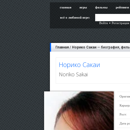
главная
игры
фильмы
рейтинги
всё о любимой игре:
Войти
Регистрация
Главная
/
Норико Сакаи
— биография, филь
Норико Сакаи
Noriko Sakai
Оригин
Карьер
Рост:
Дата р