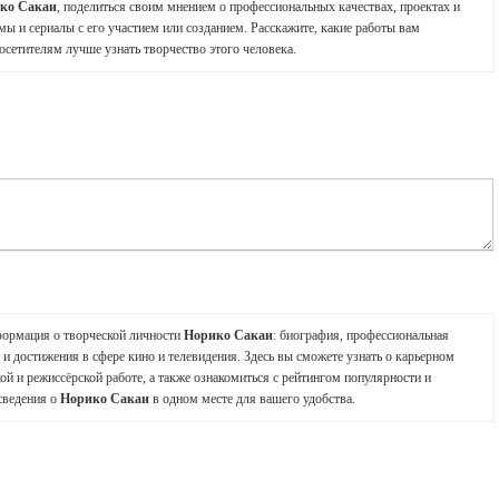
ко Сакаи
, поделиться своим мнением о профессиональных качествах, проектах и
мы и сериалы с его участием или созданием. Расскажите, какие работы вам
осетителям лучше узнать творчество этого человека.
формация о творческой личности
Норико Сакаи
: биография, профессиональная
и достижения в сфере кино и телевидения. Здесь вы сможете узнать о карьерном
ой и режиссёрской работе, а также ознакомиться с рейтингом популярности и
сведения о
Норико Сакаи
в одном месте для вашего удобства.