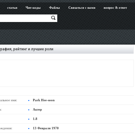
статьи
Чит-коды
Файлы
Связаться с нами
вопрос & ответ
рафия, рейтинг и лучшие роли
альное имя:
Park Hee-soon
а:
Актер
1.8
ождения:
13 Февраля 1970