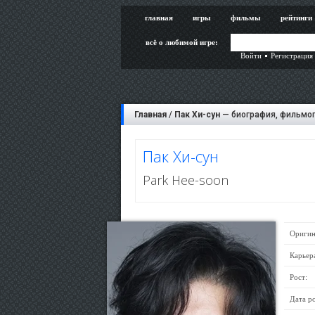
главная
игры
фильмы
рейтинги
всё о любимой игре:
Войти
Регистрация
Главная
/
Пак Хи-сун
— биография, фильмог
Пак Хи-сун
Park Hee-soon
Оригин
Карьер
Рост:
Дата р