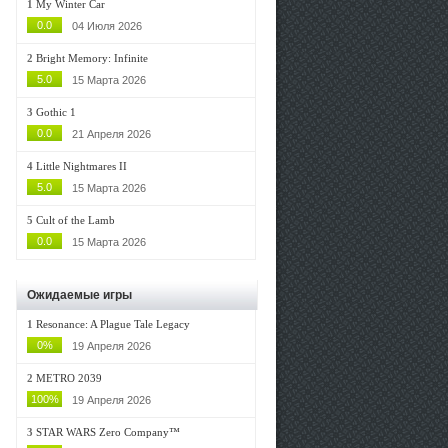
1
My Winter Car
0.0
04 Июля 2026
2
Bright Memory: Infinite
5.0
15 Марта 2026
3
Gothic 1
0.0
21 Апреля 2026
4
Little Nightmares II
5.0
15 Марта 2026
5
Cult of the Lamb
0.0
15 Марта 2026
Ожидаемые игры
1
Resonance: A Plague Tale Legacy
0%
19 Апреля 2026
2
METRO 2039
100%
19 Апреля 2026
3
STAR WARS Zero Company™