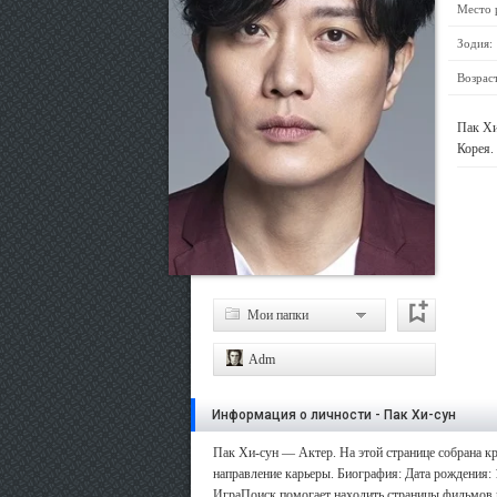
Место 
Зодия:
Возраст
Пак Хи
Корея.
Мои папки
Adm
Информация о личности - Пак Хи-сун
Пак Хи-сун — Актер. На этой странице собрана кр
направление карьеры. Биография: Дата рождения: 
ИграПоиск помогает находить страницы фильмов и