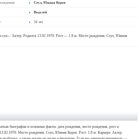
рождения:
Сеул, Южная Корея
Водолей
:
56 лет
-сун— Актер. Родился 13.02.1970. Рост — 1.8 м. Место рождения: Сеул, Южная
аткая биография и основные факты: дата рождения, место рождения, рост и
13.02.1970. Место рождения: Сеул, Южная Корея. Рост: 1.8 м. Карьера: Актер.
 подборки, а также искать по тегам и фильтрам. Если вы заметили неточность —