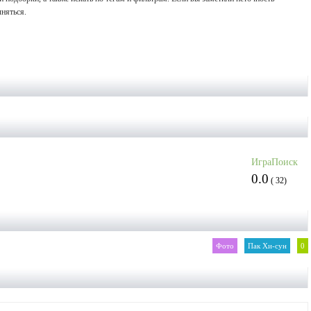
няться.
ИграПоиск
0.0
(
32
)
Фото
Пак Хи-сун
0