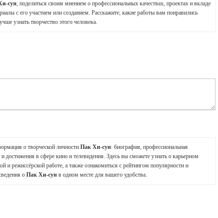
Хи-сун
, поделиться своим мнением о профессиональных качествах, проектах и вкладе
риалы с его участием или созданием. Расскажите, какие работы вам понравились
учше узнать творчество этого человека.
формация о творческой личности
Пак Хи-сун
: биография, профессиональная
и достижения в сфере кино и телевидения. Здесь вы сможете узнать о карьерном
ой и режиссёрской работе, а также ознакомиться с рейтингом популярности и
сведения о
Пак Хи-сун
в одном месте для вашего удобства.