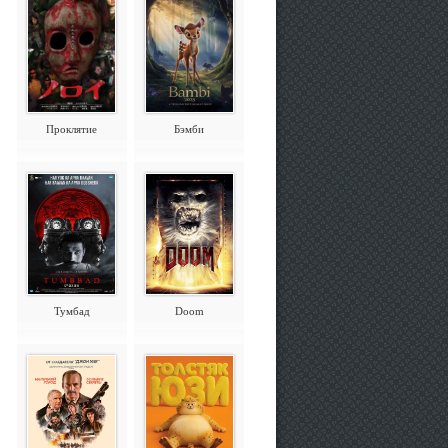
Проклятие
Бэмби
Тумбад
Doom