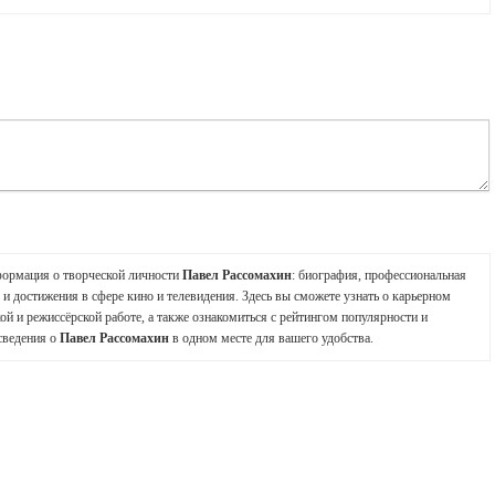
формация о творческой личности
Павел Рассомахин
: биография, профессиональная
и достижения в сфере кино и телевидения. Здесь вы сможете узнать о карьерном
ой и режиссёрской работе, а также ознакомиться с рейтингом популярности и
сведения о
Павел Рассомахин
в одном месте для вашего удобства.