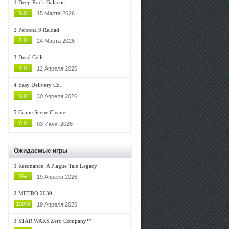
1
Deep Rock Galactic
5.0
15 Марта 2026
2
Persona 3 Reload
5.0
24 Марта 2026
3
Dead Cells
5.0
12 Апреля 2026
4
Easy Delivery Co.
0.0
30 Апреля 2026
5
Crime Scene Cleaner
0.0
03 Июля 2026
Ожидаемые игры
1
Resonance: A Plague Tale Legacy
0%
19 Апреля 2026
2
METRO 2039
100%
19 Апреля 2026
3
STAR WARS Zero Company™