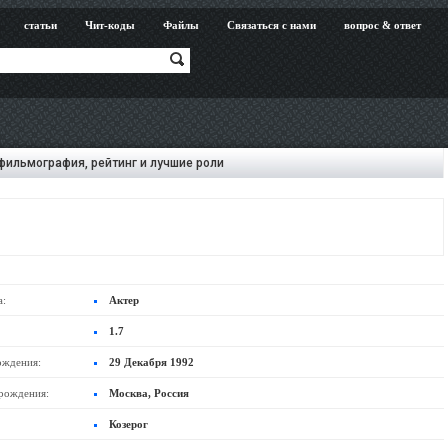
статьи
Чит-коды
Файлы
Связаться с нами
вопрос & ответ
фильмография, рейтинг и лучшие роли
а:
Актер
1.7
ождения:
29 Декабря 1992
рождения:
Москва, Россия
Козерог