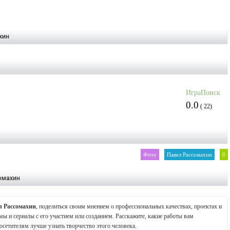
хин
ИграПоиск
0.0
(
22
)
Фото
Павел Рассомахин
0
омахин
л Рассомахин
, поделиться своим мнением о профессиональных качествах, проектах и
мы и сериалы с его участием или созданием. Расскажите, какие работы вам
осетителям лучше узнать творчество этого человека.