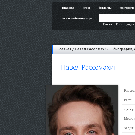
главная
игры
фильмы
рейтинги
всё о любимой игре:
Войти
Регистрация
Главная
/
Павел Рассомахин
— биография, 
Павел Рассомахин
Карьер
Рост:
Дата р
Место 
Зодия: