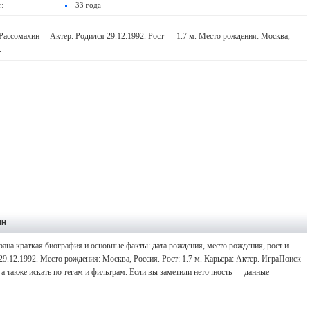
:
33 года
Рассомахин— Актер. Родился 29.12.1992. Рост — 1.7 м. Место рождения: Москва,
.
ин
ана краткая биография и основные факты: дата рождения, место рождения, рост и
29.12.1992. Место рождения: Москва, Россия. Рост: 1.7 м. Карьера: Актер. ИграПоиск
а также искать по тегам и фильтрам. Если вы заметили неточность — данные