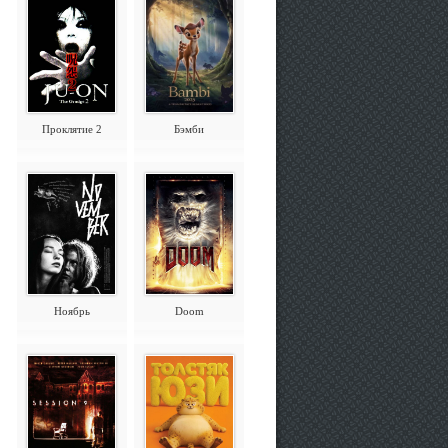
Проклятие 2
Бэмби
Ноябрь
Doom