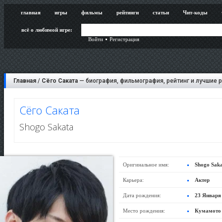
главная
игры
фильмы
рейтинги
статьи
Чит-коды
всё о любимой игре:
Войти
Регистрация
Главная
/
Сёго Саката
— биография, фильмография, рейтинг и лучшие 
Сёго Саката
Shogo Sakata
Оригинальное имя:
Shogo Sak
Карьера:
Актер
Дата рождения:
23 Января
Место рождения:
Кумамото 