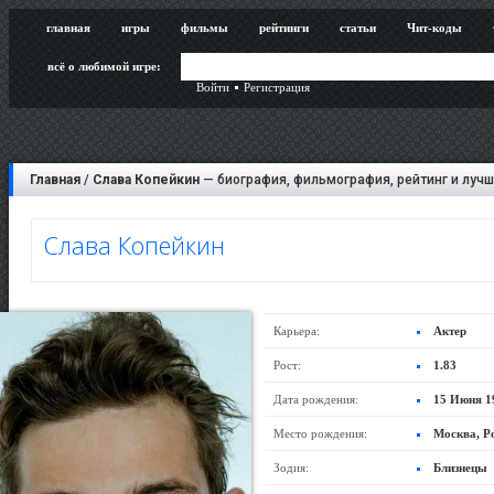
главная
игры
фильмы
рейтинги
статьи
Чит-коды
всё о любимой игре:
Войти
Регистрация
Главная
/
Слава Копейкин
— биография, фильмография, рейтинг и лучш
Слава Копейкин
Карьера:
Актер
Рост:
1.83
Дата рождения:
15 Июня 1
Место рождения:
Москва, Р
Зодия:
Близнецы