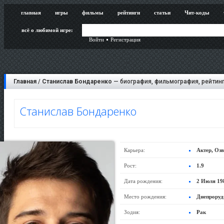
главная
игры
фильмы
рейтинги
статьи
Чит-коды
всё о любимой игре:
Войти
Регистрация
Главная
/
Станислав Бондаренко
— биография, фильмография, рейтинг
Станислав Бондаренко
Карьера:
Актер, Оз
Рост:
1.9
Дата рождения:
2 Июля 19
Место рождения:
Днепроруд
Зодия:
Рак