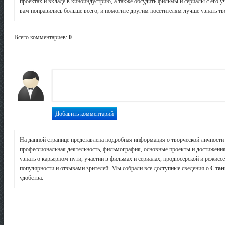
проектах и вкладе в киноиндустрию, а также обсудить фильмы и сериалы с его у
вам понравились больше всего, и помогите другим посетителям лучше узнать тв
Всего комментариев
:
0
На данной странице представлена подробная информация о творческой личност
профессиональная деятельность, фильмография, основные проекты и достижения 
узнать о карьерном пути, участии в фильмах и сериалах, продюсерской и режиссё
популярности и отзывами зрителей. Мы собрали все доступные сведения о
Стан
удобства.