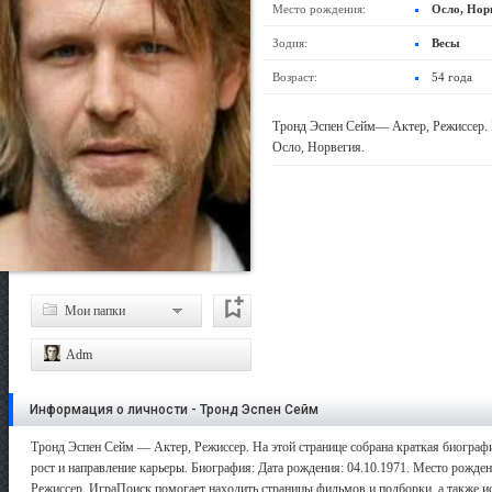
Место рождения:
Осло, Нор
Зодия:
Весы
Возраст:
54 года
Тронд Эспен Сейм— Актер, Режиссер. Р
Осло, Норвегия.
Мои папки
Adm
Информация о личности - Тронд Эспен Сейм
Тронд Эспен Сейм — Актер, Режиссер. На этой странице собрана краткая биограф
рост и направление карьеры. Биография: Дата рождения: 04.10.1971. Место рождени
Режиссер. ИграПоиск помогает находить страницы фильмов и подборки, а также ис