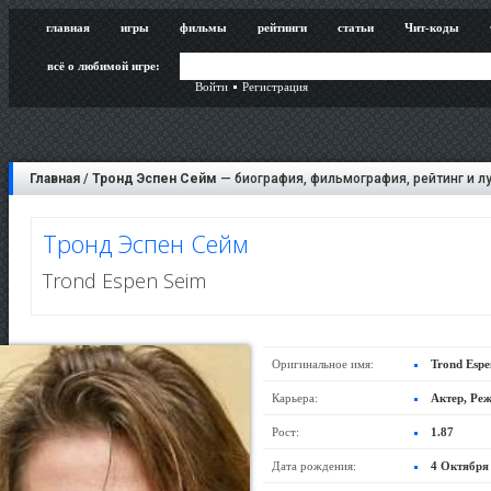
главная
игры
фильмы
рейтинги
статьи
Чит-коды
всё о любимой игре:
Войти
Регистрация
Главная
/
Тронд Эспен Сейм
— биография, фильмография, рейтинг и л
Тронд Эспен Сейм
Trond Espen Seim
Оригинальное имя:
Trond Espe
Карьера:
Актер, Ре
Рост:
1.87
Дата рождения:
4 Октября