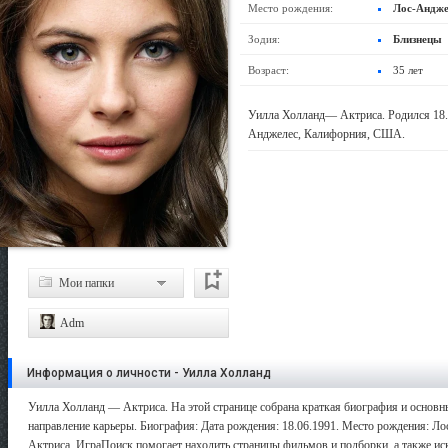
Место рождения:
Лос-Андже
Зодия:
Близнецы
Возраст:
35 лет
Уилла Холланд— Актриса. Родился 18.0
Анджелес, Калифорния, США.
Мои папки
Adm
Информация о личности - Уилла Холланд
Уилла Холланд — Актриса. На этой странице собрана краткая биография и основны
направление карьеры. Биография: Дата рождения: 18.06.1991. Место рождения: Ло
Актриса. ИграПоиск помогает находить страницы фильмов и подборки, а также иск