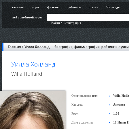
главная
игры
фильмы
рейтинги
статьи
Чит-коды
всё о любимой игре:
Войти
Регистрация
Главная
/
Уилла Холланд
— биография, фильмография, рейтинг и лучши
Уилла Холланд
Willa Holland
Оригинальное имя:
Willa Holl
Карьера:
Актриса
Рост:
1.68
Дата рождения:
18 Июня 1