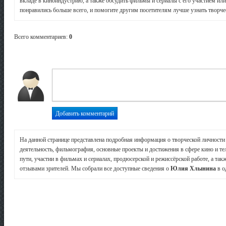
вкладе в киноиндустрию, а также обсудить фильмы и сериалы с его участием или
понравились больше всего, и помогите другим посетителям лучше узнать творчес
Всего комментариев
:
0
На данной странице представлена подробная информация о творческой личност
деятельность, фильмография, основные проекты и достижения в сфере кино и те
пути, участии в фильмах и сериалах, продюсерской и режиссёрской работе, а так
отзывами зрителей. Мы собрали все доступные сведения о
Юлия Хлынина
в о