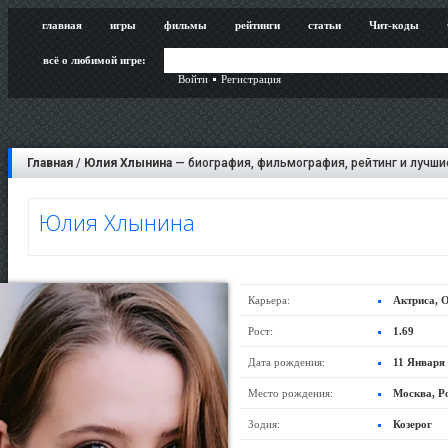
главная
игры
фильмы
рейтинги
статьи
Чит-коды
всё о любимой игре:
Войти
Регистрация
Главная
/
Юлия Хлынина
— биография, фильмография, рейтинг и лучши
Юлия Хлынина
Карьера:
Актриса, 
Рост:
1.69
Дата рождения:
11 Января
Место рождения:
Москва, Р
Зодия:
Козерог