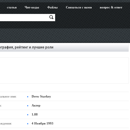
статьи
Чит-коды
Файлы
Связаться с нами
вопрос & ответ
графия, рейтинг и лучшие роли
альное имя:
Drew Starkey
а:
Актер
1.88
ождения:
4 Ноября 1993