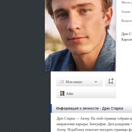
Место 
Зодия:
Возраст
Дрю Ст
Карол
Мои папки
Adm
Информация о личности - Дрю Старки
Дрю Старки — Актер. На этой странице собрана кр
направление карьеры. Биография: Дата рождения: 
Актер. ИграПоиск помогает находить страницы фил