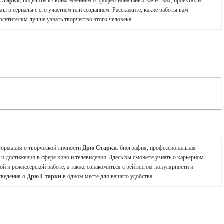
Старки
, поделиться своим мнением о профессиональных качествах, проектах и
мы и сериалы с его участием или созданием. Расскажите, какие работы вам
осетителям лучше узнать творчество этого человека.
формация о творческой личности
Дрю Старки
: биография, профессиональная
и достижения в сфере кино и телевидения. Здесь вы сможете узнать о карьерном
ой и режиссёрской работе, а также ознакомиться с рейтингом популярности и
сведения о
Дрю Старки
в одном месте для вашего удобства.