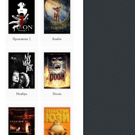
Проклятие 2
Бэмби
Ноябрь
Doom