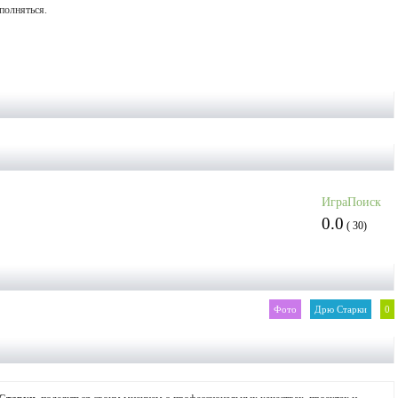
полняться.
ИграПоиск
0.0
(
30
)
Фото
Дрю Старки
0