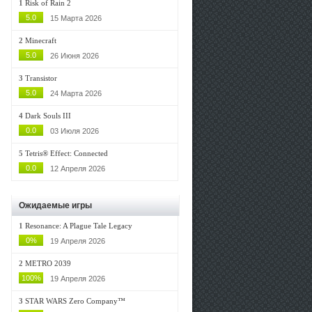
1
Risk of Rain 2
5.0
15 Марта 2026
2
Minecraft
5.0
26 Июня 2026
3
Transistor
5.0
24 Марта 2026
4
Dark Souls III
0.0
03 Июля 2026
5
Tetris® Effect: Connected
0.0
12 Апреля 2026
Ожидаемые игры
1
Resonance: A Plague Tale Legacy
0%
19 Апреля 2026
2
METRO 2039
100%
19 Апреля 2026
3
STAR WARS Zero Company™