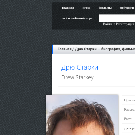
главная
игры
фильмы
рейтинги
всё о любимой игре:
Войти
Регистрация
Главная
/
Дрю Старки
— биография, фильмо
Дрю Старки
Drew Starkey
Оригин
Карьер
Рост:
Дата р