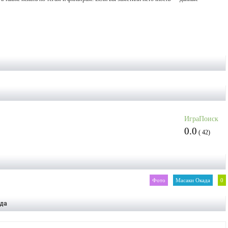
ИграПоиск
0.0
(
42
)
Фото
Масаки Окада
0
ада