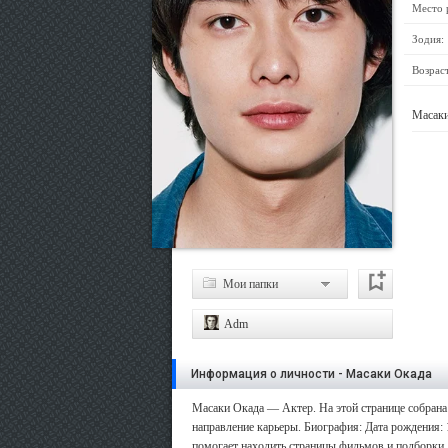
Место 
Зодия:
Возраст
Масаки
Мои папки
Adm
Информация о личности - Масаки Окада
Масаки Окада — Актер. На этой странице собрана 
направление карьеры. Биография: Дата рождения: 
помогает находить страницы фильмов и подборки, 