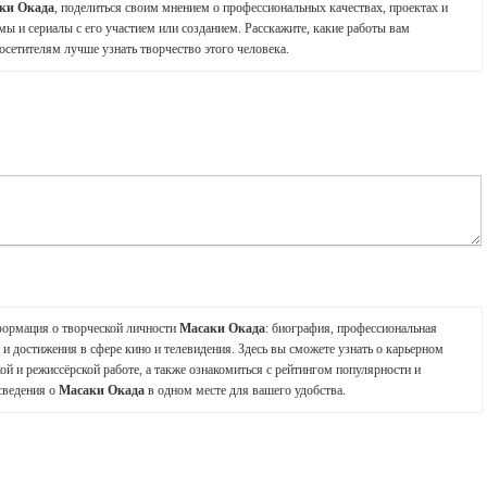
ки Окада
, поделиться своим мнением о профессиональных качествах, проектах и
мы и сериалы с его участием или созданием. Расскажите, какие работы вам
осетителям лучше узнать творчество этого человека.
формация о творческой личности
Масаки Окада
: биография, профессиональная
и достижения в сфере кино и телевидения. Здесь вы сможете узнать о карьерном
ой и режиссёрской работе, а также ознакомиться с рейтингом популярности и
сведения о
Масаки Окада
в одном месте для вашего удобства.