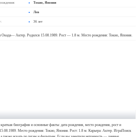
рождения:
Токио, Япония
Лев
:
36 лет
 Окада— Актер. Родился 15.08.1989. Рост — 1.8 м. Место рождения: Токио, Япония.
краткая биография и основные факты: дата рождения, место рождения, рост и
15.08.1989. Место рождения: Токио, Япония. Рост: 1.8 м. Карьера: Актер. ИграПоиск
а также искать по тегам и фильтрам. Если вы заметили неточность — данные