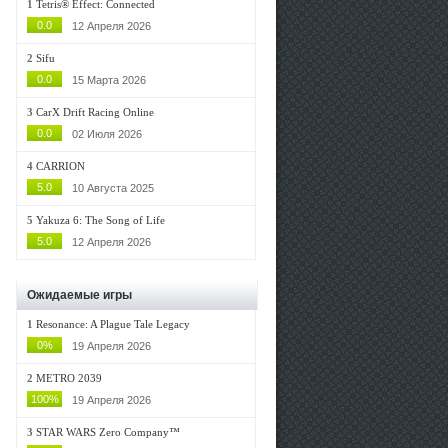
1
Tetris® Effect: Connected
0.0
12 Апреля 2026
2
Sifu
0.0
15 Марта 2026
3
CarX Drift Racing Online
0.0
02 Июля 2026
4
CARRION
5.0
10 Августа 2025
5
Yakuza 6: The Song of Life
5.0
12 Апреля 2026
Ожидаемые игры
1
Resonance: A Plague Tale Legacy
0%
19 Апреля 2026
2
METRO 2039
100%
19 Апреля 2026
3
STAR WARS Zero Company™