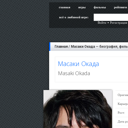
главная
игры
фильмы
рейтинги
всё о любимой игре:
Войти
Регистрация
Главная
/
Масаки Окада
— биография, филь
Масаки Окада
Masaki Okada
Оригин
Карьер
Рост:
Дата р