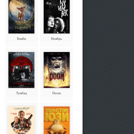
Бэмби
Ноябрь
Тумбад
Doom