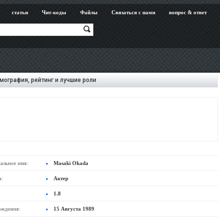
статьи
Чит-коды
Файлы
Связаться с нами
вопрос & ответ
мография, рейтинг и лучшие роли
альное имя:
Masaki Okada
а:
Актер
1.8
ождения:
15 Августа 1989