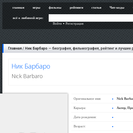
главная
игры
фильмы
рейтинги
статьи
Чит-коды
всё о любимой игре:
Войти
Регистрация
Главная
/
Ник Барбаро
— биография, фильмография, рейтинг и лучшие 
Ник Барбаро
Nick Barbaro
Оригинальное имя:
Nick Barba
Карьера:
Актер, Пр
Дата рождения:
Возраст: