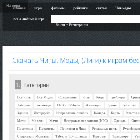
Наверх
главная
игры
фильмы
рейтинги
статьи
Чит-коды
всё о любимой игре:
Войти
Регистрация
Скачать Читы, Моды, (Лиги) к играм бе
1.
Категории:
Все Читы
Все Моды
Сохранения
Читы
Коды
Трейнеры
Срип
Таблицы
чит-моды
ENB и ReShade
Анимации
Броня
Геймплей
Здания
Интерфейс
Исправление ошибок
Камера
Карты
Квесты 
Мечи
Модели
Мячи
Неигровые персонажи (NPC)
Одежда
Опти
Поселения
Предметы
Прически и Лица
Рекламные щиты
Русификат
Существа и Монстры
Табло и ТВ-попапсы
Торговля
Транспорт
Ути