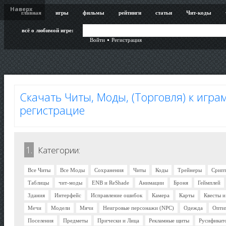
Наверх
главная
игры
фильмы
рейтинги
статьи
Чит-коды
всё о любимой игре:
Войти
Регистрация
Скачать Читы, Моды, (Торговля) к играм
регистрацие
1.
Категории:
Все Читы
Все Моды
Сохранения
Читы
Коды
Трейнеры
Срип
Таблицы
чит-моды
ENB и ReShade
Анимации
Броня
Геймплей
Здания
Интерфейс
Исправление ошибок
Камера
Карты
Квесты 
Мечи
Модели
Мячи
Неигровые персонажи (NPC)
Одежда
Опти
Поселения
Предметы
Прически и Лица
Рекламные щиты
Русификат