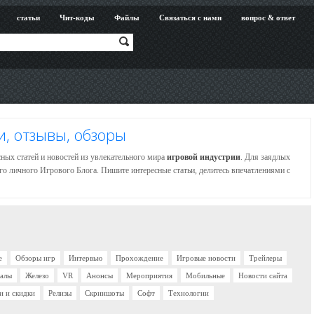
статьи
Чит-коды
Файлы
Связаться с нами
вопрос & ответ
и, отзывы, обзоры
ных статей и новостей из увлекательного мира
игровой индустрии
. Для заядлых
го личного Игрового Блога. Пишите интересные статьи, делитесь впечатлениями с
е
Обзоры игр
Интервью
Прохождение
Игровые новости
Трейлеры
иалы
Железо
VR
Анонсы
Мероприятия
Мобильные
Новости сайта
и и скидки
Релизы
Скриншоты
Софт
Технологии