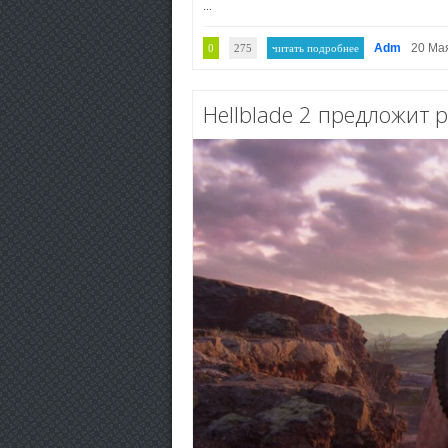
...
Adm
20 Ма
0
275
читать подробнее
Hellblade 2 предложит 