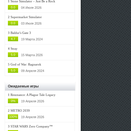
1
Stone Simulator – Just Be a Rock
0.0
04 Июля 2026
2
Supermarket Simulator
0.0
03 Июля 2026
3
Baldur's Gate 3
4.7
19 Марта 2024
4
Stray
5.0
15 Марта 2026
5
God of War: Ragnarok
5.0
09 Апреля 2024
Ожидаемые игры
1
Resonance: A Plague Tale Legacy
0%
19 Апреля 2026
2
METRO 2039
100%
19 Апреля 2026
3
STAR WARS Zero Company™