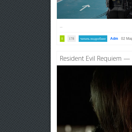
...
Adm
02 Ма
0
178
читать подробнее
Resident Evil Requiem 