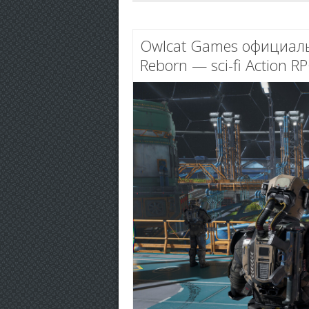
Owlcat Games официаль
Reborn — sci-fi Action R