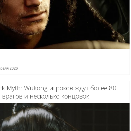
враля 2026
ck Myth: Wukong игроков ждут более 80
 врагов и несколько концовок