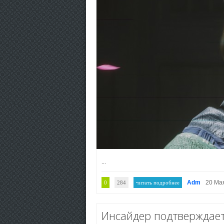
...
Adm
20 Ма
0
284
читать подробнее
Инсайдер подтверждает