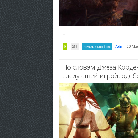
...
Adm
20 Ма
0
258
читать подробнее
По словам Джеза Корден
следующей игрой, одоб