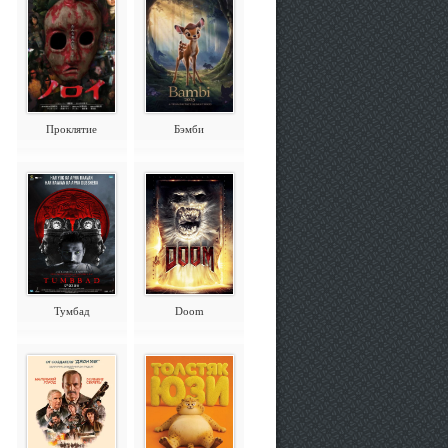
Проклятие
Бэмби
Тумбад
Doom