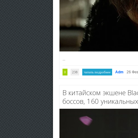
...
Adm
26 Фе
0
238
читать подробнее
В китайском экшене Bla
боссов, 160 уникальных