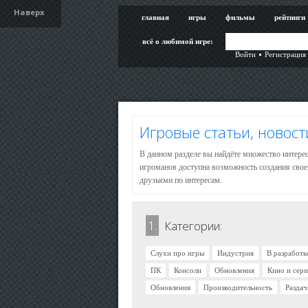
Наверх
главная
игры
фильмы
рейтинги
всё о любимой игре:
Войти
Регистрация
Игровые статьи, новост
В данном разделе вы найдёте множество интерес
игроманов доступна возможность создания свое
друзьями по интересам.
1.
Категории:
Слухи про игры
Индустрия
В разработк
ПК
Консоли
Обновления
Кино и сер
Обновления
Производительность
Раздач