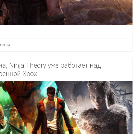
я 2024
а, Ninja Theory уже работает над
ренной Xbox