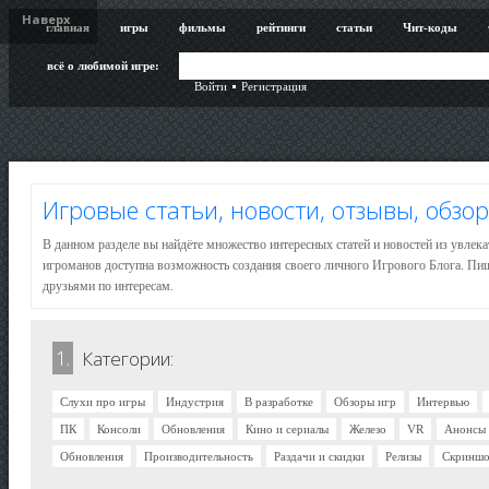
Наверх
главная
игры
фильмы
рейтинги
статьи
Чит-коды
всё о любимой игре:
Войти
Регистрация
Игровые статьи, новости, отзывы, обзо
В данном разделе вы найдёте множество интересных статей и новостей из увлек
игроманов доступна возможность создания своего личного Игрового Блога. Пиши
друзьями по интересам.
1.
Категории:
Слухи про игры
Индустрия
В разработке
Обзоры игр
Интервью
ПК
Консоли
Обновления
Кино и сериалы
Железо
VR
Анонсы
Обновления
Производительность
Раздачи и скидки
Релизы
Скринш