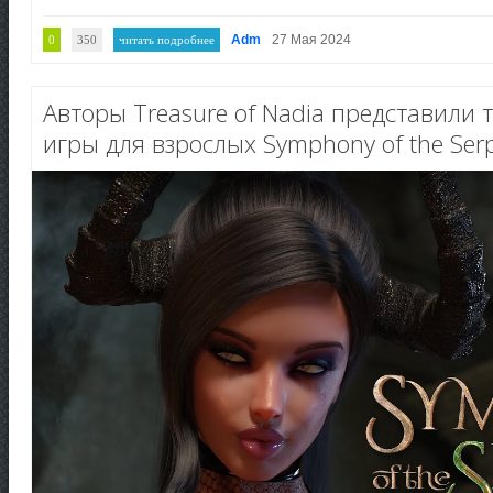
Adm
27 Мая 2024
0
350
читать подробнее
Авторы Treasure of Nadia представили
игры для взрослых Symphony of the Ser