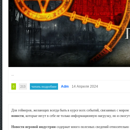
...
Adm
14 Апреля 2024
0
213
читать подробнее
Для геймеров, желающих всегда быть в курсе всех событий, связанных с миром 
новости
, которые несут в себе не только информационную нагрузку, но и смогу
Новости игровой индустрии
содержат много полезных сведений относительно 