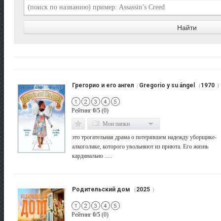
Грегорио и его ангел
Gregorio y su ángel
1970
|
(
)
Рейтинг
0/5
(0)
Мои папки
это трогательная драма о потерявшем надежду уборщике-
алкоголике, которого увольняют из приюта. Его жизнь
кардинально .....
Родительский дом
2025
(
)
Рейтинг
0/5
(0)