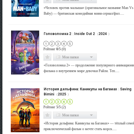
«Человек против малыша» (оригинальное название Man Vs
Baby) — британская комедийная мини-сериал/фил.....
Головоломка 2
Inside Out 2
2024
|
(
)
Рейтинг
0/5
(0)
Мои папки
«Головоломка 2» — продолжение популярного анимационн
фильма о внутреннем мире девочки Райли. Теп.....
История дельфина: Каникулы на Багамах
Saving
|
Bimini
2025
(
)
Рейтинг
5/5
(2)
Мои папки
«История дельфина: Каникулы на Багамах» — тёплый сем
приключенческий фильм о мечте стать морск.....