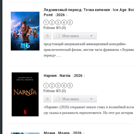
Ледниковый период: Точка кипения
Ice Age: Boi
|
Point
2026
(
)
Рейтинг
0/5
(0)
Мои папки
предстоящий американский анимационный комедийно-
приключенческий фильм, шестая часть франшизы «Ледник
период»......
Нарния
Narnia
2026
|
(
)
Рейтинг
0/5
(0)
Мои папки
«Нарния» (2026) открывает новую главу в волшебной всел
где сказка и реальность переплетаются. На этот раз история .
Моана
Moana
2026
|
(
)