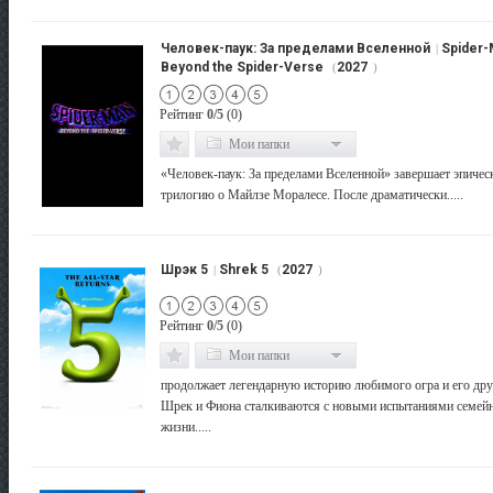
Человек-паук: За пределами Вселенной
Spider-
|
Beyond the Spider-Verse
2027
(
)
Рейтинг
0/5
(0)
Мои папки
«Человек-паук: За пределами Вселенной» завершает эпиче
трилогию о Майлзе Моралесе. После драматически.....
Шрэк 5
Shrek 5
2027
|
(
)
Рейтинг
0/5
(0)
Мои папки
продолжает легендарную историю любимого огра и его дру
Шрек и Фиона сталкиваются с новыми испытаниями семей
жизни.....