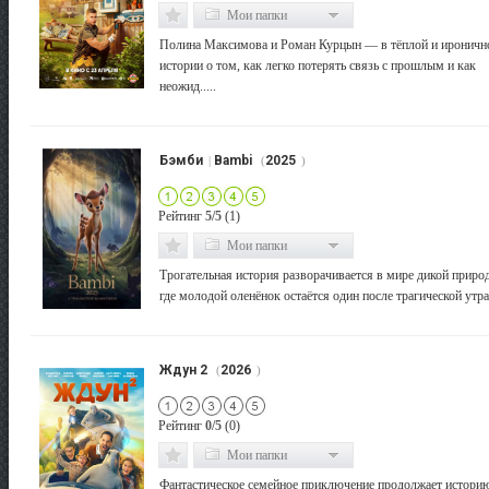
Мои папки
Полина Максимова и Роман Курцын — в тёплой и ироничн
истории о том, как легко потерять связь с прошлым и как
неожид.....
Бэмби
Bambi
2025
|
(
)
Рейтинг
5/5
(1)
Мои папки
Трогательная история разворачивается в мире дикой приро
где молодой оленёнок остаётся один после трагической утрат.
Ждун 2
2026
(
)
Рейтинг
0/5
(0)
Мои папки
Фантастическое семейное приключение продолжает истори