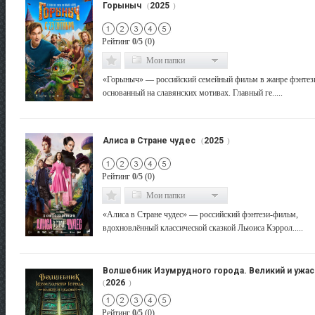
Горыныч
2025
(
)
Рейтинг
0/5
(0)
Мои папки
«Горыныч» — российский семейный фильм в жанре фэнтез
основанный на славянских мотивах. Главный ге.....
Алиса в Стране чудес
2025
(
)
Рейтинг
0/5
(0)
Мои папки
«Алиса в Стране чудес» — российский фэнтези-фильм,
вдохновлённый классической сказкой Льюиса Кэррол.....
Волшебник Изумрудного города. Великий и ужа
2026
(
)
Рейтинг
0/5
(0)