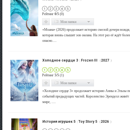
Рейтинг
0/5
(0)
Мои папки
«Моана» (2026) продолжает историю смелой дочери вождя
которая вновь слышит зов океана. На этот раз её ждёт боле
опасно.....
Холодное сердце 3
Frozen III
2027
|
(
)
Рейтинг
5/5
(1)
Мои папки
«Холодное сердце 3» продолжает историю Анны и Эльзы п
событий предыдущих частей. Королевство Эренделл живёт 
мире, .....
История игрушек 5
Toy Story 5
2026
|
(
)