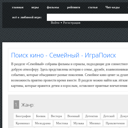
главная
игры
фильмы
рейтинги
статьи
Чит-коды
всё о любимой игре:
Войти
Регистрация
Поиск кино - Семейный - ИграПоиск
В разделе «Семейный» собраны фильмы и сериалы, подходящие для совместног
добрую атмосферу. Здесь представлены истории о семье, дружбе, взаимопонима
событиях, которые объединяют разные поколения. Семейное кино ценят за душе
возможность приятно провести время вместе. В разделе можно найти как лёгкие
картины, которые нравятся детям и взрослым, оставляют приятные впечатления
1.
Жанр:
Биография
Боевик
Вестерн
Военный
Детектив
Детский
Доку
Криминал
Мелодрама
Мистика
Музыка
Мюзикл
Приключения