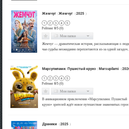
Жемчуг
Жемчуг
2025
|
(
)
Рейтинг
0/5
(0)
Мои папки
Жемчуг — драматическая история, рассказывающая о людя
чьи судьбы неожиданно переплетаются из-за одной загадоч...
Марсупилами. Пушистый круиз
Marsupilami
202
|
(
Рейтинг
0/5
(0)
Мои папки
В анимационном приключении «Марсупилами. Пушистый
круиз» зрителей ждёт новое путешествие знаменитых герое..
Драники
2025
(
)