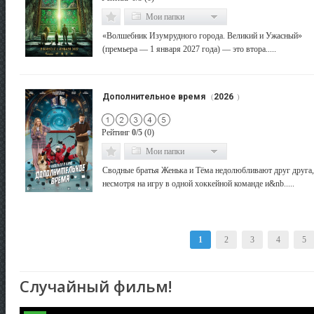
Мои папки
«Волшебник Изумрудного города. Великий и Ужасный»
(премьера — 1 января 2027 года) — это втора.....
Дополнительное время
2026
(
)
Рейтинг
0/5
(0)
Мои папки
Сводные братья Женька и Тёма недолюбливают друг друга,
несмотря на игру в одной хоккейной команде и&nb.....
1
2
3
4
5
Случайный фильм!