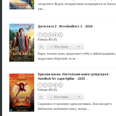
загадочного Ждуна, который вновь возвращается на Землю
уже.....
Дети леса 2
Woodwalkers 2
2026
|
(
)
Рейтинг
0/5
(0)
Мои папки
Караг, человек-пума, продолжает учёбу в тайной академии 
подростков-оборотней, но не.....
Красная маска. Настольная книга супергероя
|
Handbok för superhjältar
2025
(
)
Рейтинг
0/5
(0)
Мои папки
Скрываясь от насмешек одноклассников, Лиза находит в
библиотеке необычную книгу, котора.....