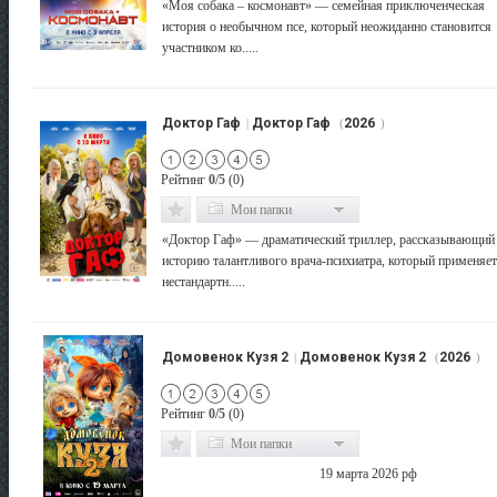
«Моя собака – космонавт» — семейная приключенческая
история о необычном псе, который неожиданно становится
участником ко.....
Доктор Гаф
Доктор Гаф
2026
|
(
)
Рейтинг
0/5
(0)
Мои папки
«Доктор Гаф» — драматический триллер, рассказывающий
историю талантливого врача-психиатра, который применяет
нестандартн.....
Домовенок Кузя 2
Домовенок Кузя 2
2026
|
(
)
Рейтинг
0/5
(0)
Мои папки
19 марта 2026 рф