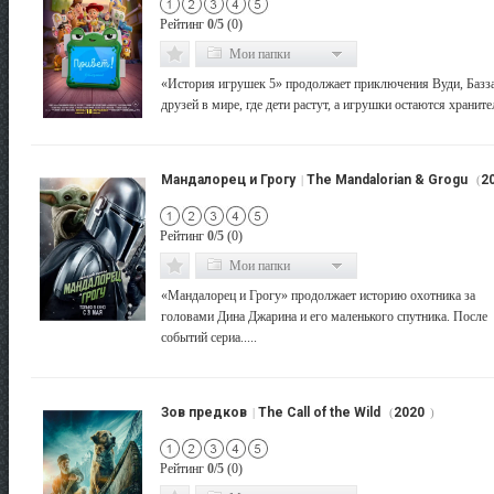
Рейтинг
0/5
(0)
Мои папки
«История игрушек 5» продолжает приключения Вуди, Базза
друзей в мире, где дети растут, а игрушки остаются хранителя
Мандалорец и Грогу
The Mandalorian & Grogu
2
|
(
Рейтинг
0/5
(0)
Мои папки
«Мандалорец и Грогу» продолжает историю охотника за
головами Дина Джарина и его маленького спутника. После
событий сериа.....
Зов предков
The Call of the Wild
2020
|
(
)
Рейтинг
0/5
(0)