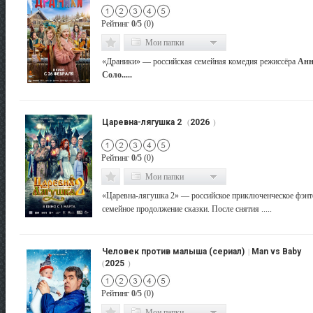
Рейтинг
0/5
(0)
Мои папки
«Драники» — российская семейная комедия режиссёра
Ан
Соло.....
Царевна-лягушка 2
2026
(
)
Рейтинг
0/5
(0)
Мои папки
«Царевна-лягушка 2» — российское приключенческое фэнт
семейное продолжение сказки. После снятия .....
Человек против малыша (сериал)
Man vs Baby
|
2025
(
)
Рейтинг
0/5
(0)
Мои папки