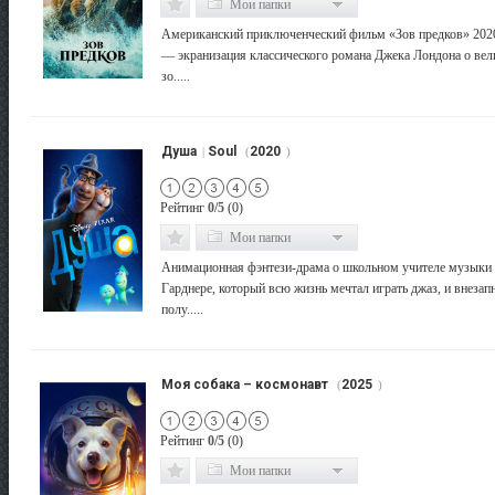
Мои папки
Американский приключенческий фильм «Зов предков» 2020
— экранизация классического романа Джека Лондона о вел
зо.....
Душа
Soul
2020
|
(
)
Рейтинг
0/5
(0)
Мои папки
Анимационная фэнтези‑драма о школьном учителе музыки
Гарднере, который всю жизнь мечтал играть джаз, и внезап
полу.....
Моя собака – космонавт
2025
(
)
Рейтинг
0/5
(0)
Мои папки