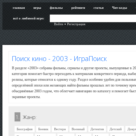
главная
игры
фильмы
рейтинги
статьи
Чит-коды
всё о любимой игре:
Войти
Регистрация
Поиск кино - 2003 - ИграПоиск
В разделе «2003» собраны фильмы, сериалы и другие проекты, выпущенные в 200
категория помогает быстро переходить к материалам конкретного периода, выби
релизы, которые относятся к одному году. Раздел особенно удобен для пользо
определённой эпохи или желающих найти фильмы прошлых лет по точному врем
объединённые 2003 годом, что облегчает навигацию по каталогу и помогает быс
экранные проекты.
1.
Жанр:
Биография
Боевик
Вестерн
Военный
Детектив
Детский
Доку