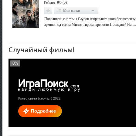
Рейтинг
0/5
(0)
Мои папки
Повелитель сил тьмы Саурон направляет свою бесчисленн
армию под стены Минас-Тирита, крепости Последней На.....
Случайный фильм!
0%
Конец света (сериал ) 2022
Подробнее