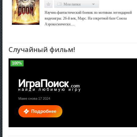
Мои папки
Научно-фантастический боевик по мотивам легендарной
видеоигры. 26-й век, Марс. На секретной базе Союза
Аэрокосмически.....
Случайный фильм!
100%
Маме снова 17 2024
Подробнее