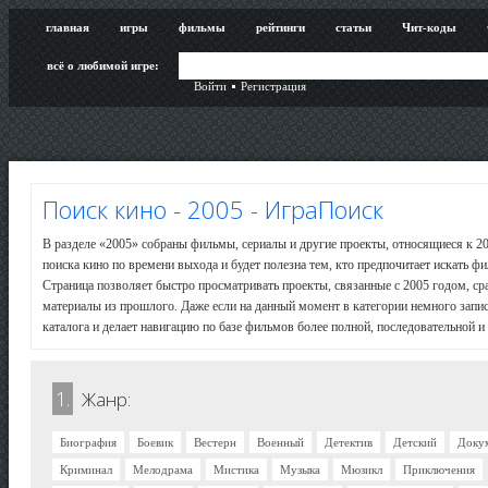
главная
игры
фильмы
рейтинги
статьи
Чит-коды
всё о любимой игре:
Войти
Регистрация
Поиск кино - 2005 - ИграПоиск
В разделе «2005» собраны фильмы, сериалы и другие проекты, относящиеся к 20
поиска кино по времени выхода и будет полезна тем, кто предпочитает искать фи
Страница позволяет быстро просматривать проекты, связанные с 2005 годом, ср
материалы из прошлого. Даже если на данный момент в категории немного запис
каталога и делает навигацию по базе фильмов более полной, последовательной и 
1.
Жанр:
Биография
Боевик
Вестерн
Военный
Детектив
Детский
Доку
Криминал
Мелодрама
Мистика
Музыка
Мюзикл
Приключения