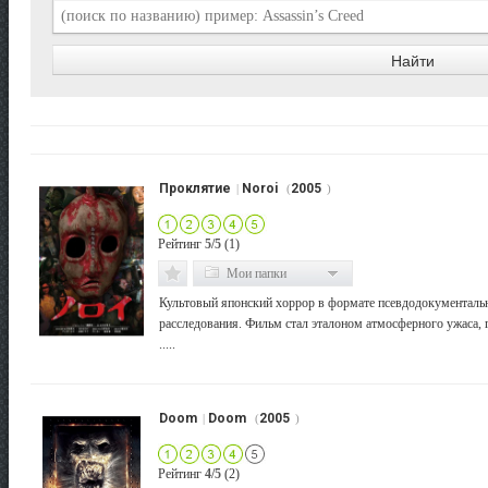
Проклятие
Noroi
2005
|
(
)
Рейтинг
5/5
(1)
Мои папки
Культовый японский хоррор в формате псевдодокументаль
расследования. Фильм стал эталоном атмосферного ужаса, 
.....
Doom
Doom
2005
|
(
)
Рейтинг
4/5
(2)