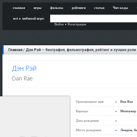
главная
игры
фильмы
рейтинги
статьи
Чит-коды
всё о любимой игре:
Войти
Регистрация
Главная
/
Дэн Рэй
— биография, фильмография, рейтинг и лучшие роли
Дэн Рэй
Dan Rae
Оригинальное имя:
Dan Rae
Карьера:
Монтажер
Дата рождения:
Место рождения:
Лондон, А