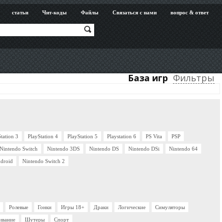
статьи
Чит-коды
Файлы
Связаться с нами
вопрос & ответ
База игр
Фильтры
tation 3
PlayStation 4
PlayStation 5
Playstation 6
PS Vita
PSP
Nintendo Switch
Nintendo 3DS
Nintendo DS
Nintendo DSi
Nintendo 64
droid
Nintendo Switch 2
Ролевые
Гонки
Игры 18+
Драки
Логические
Симуляторы
ивание
Шутеры
Спорт