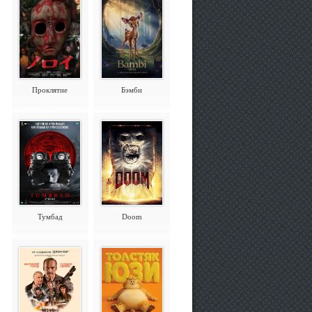
Проклятие
Бэмби
Тумбад
Doom