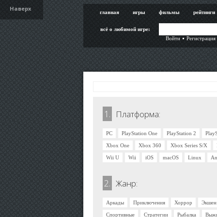
Наверх
главная
игры
фильмы
рейтинги
всё о любимой игре:
Войти
Регистрация
1.
Платформа:
PC
PlayStation One
PlayStation 2
PlayS
Xbox One
Xbox 360
Xbox Series S/X
Wii U
Wii
iOS
macOS
Linux
An
2.
Жанр:
Аркады
Приключения
Хоррор
Экшен
Спортивные
Стратегии
Рыбалка
Выж