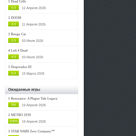
1
Dead Cells
5.0
12 Апреля 2026
2
DOOM
4.0
11 Апреля 2026
3
Bongo Cat
0.0
03 Июля 2026
4
Left 4 Dead
4.0
03 Июля 2026
5
Desperados III
5.0
15 Марта 2026
Ожидаемые игры
1
Resonance: A Plague Tale Legacy
0%
19 Апреля 2026
2
METRO 2039
100%
19 Апреля 2026
3
STAR WARS Zero Company™