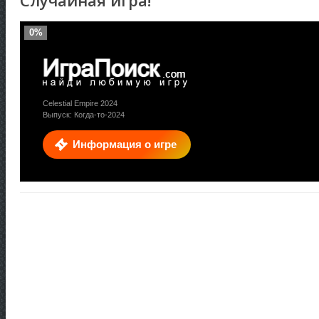
Случайная игра!
0%
Celestial Empire 2024
Выпуск: Когда-то-2024
Информация о игре