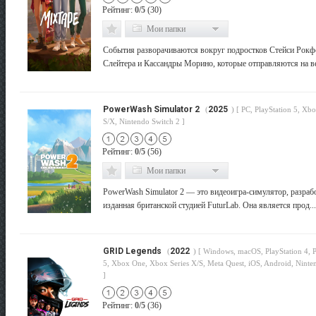
Рейтинг:
0/5
(30)
Мои папки
События разворачиваются вокруг подростков Стейси Рокф
Слейтера и Кассандры Морино, которые отправляются на веч
PowerWash Simulator 2
2025
(
) [ PC, PlayStation 5, Xbo
S/X, Nintendo Switch 2 ]
Рейтинг:
0/5
(56)
Мои папки
PowerWash Simulator 2 — это видеоигра-симулятор, разраб
изданная британской студией FuturLab. Она является прод...
GRID Legends
2022
(
) [ Windows, macOS, PlayStation 4, P
5, Xbox One, Xbox Series X/S, Meta Quest, iOS, Android, Ninte
]
Рейтинг:
0/5
(36)