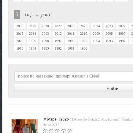
3.
Год выпуска:
2030
2029
2028
2027
2026
2025
2024
2023
2022
2
2015
2014
2013
2012
2011
2010
2009
2008
2007
2
2000
1999
1998
1997
1996
1995
1994
1993
1992
1
1985
1984
1983
1982
1981
1980
Mixtape
2026
(
) [ Nintendo Switch 2, PlayStation 5, Windo
Series X/S ]