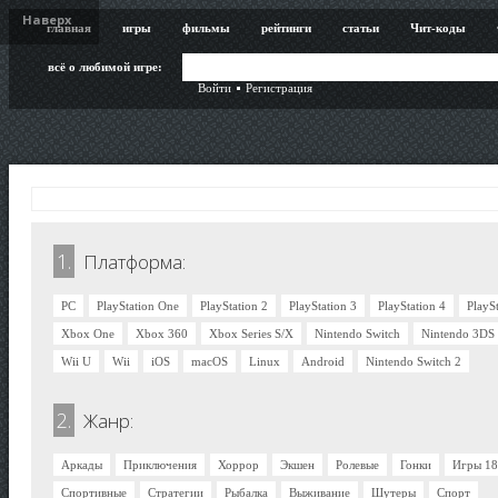
Наверх
главная
игры
фильмы
рейтинги
статьи
Чит-коды
всё о любимой игре:
Войти
Регистрация
1.
Платформа:
PC
PlayStation One
PlayStation 2
PlayStation 3
PlayStation 4
PlayS
Xbox One
Xbox 360
Xbox Series S/X
Nintendo Switch
Nintendo 3DS
Wii U
Wii
iOS
macOS
Linux
Android
Nintendo Switch 2
2.
Жанр:
Аркады
Приключения
Хоррор
Экшен
Ролевые
Гонки
Игры 1
Спортивные
Стратегии
Рыбалка
Выживание
Шутеры
Спорт