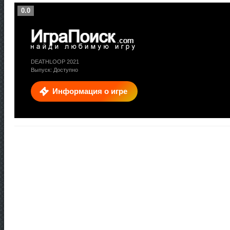
0.0
DEATHLOOP 2021
Выпуск: Доступно
Информация о игре