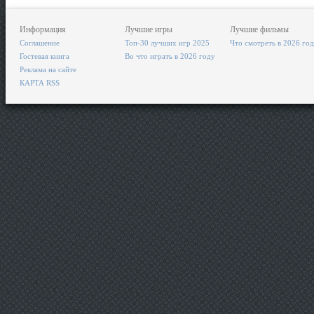
Информация
Лучшие игры
Лучшие фильмы
Соглашение
Топ-30 лучших игр 2025
Что смотреть в 2026 го
Гостевая книга
Во что играть в 2026 году
Реклама на сайте
КАРТА RSS