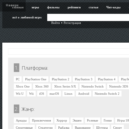
Наверх
главная
игры
фильмы
рейтинги
статьи
Чит-коды
всё о любимой игре:
Войти
Регистрация
1.
Платформа:
PC
PlayStation One
PlayStation 2
PlayStation 3
PlayStation 4
PlayS
Xbox One
Xbox 360
Xbox Series S/X
Nintendo Switch
Nintendo 3DS
Wii U
Wii
iOS
macOS
Linux
Android
Nintendo Switch 2
2.
Жанр:
Аркады
Приключения
Хоррор
Экшен
Ролевые
Гонки
Игры 1
Спортивные
Стратегии
Рыбалка
Выживание
Шутеры
Спорт